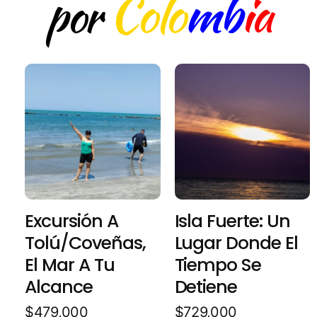
Colo
mb
ia
por
Excursión A
Isla Fuerte: Un
Tolú/Coveñas,
Lugar Donde El
El Mar A Tu
Tiempo Se
Alcance
Detiene
$
479,000
$
729,000