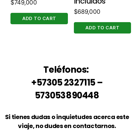
Incluidos
$
749,000
$
689,000
ADD TO CART
ADD TO CART
Teléfonos:
+57305 2327115 –
573053890448
Si tienes dudas o inquietudes acerca este
viaje, no dudes en contactarnos.