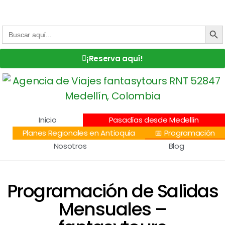
Centro Comercial San Juan la 70, Local 304
+57 305 232 7115
+57 305 3890448
BOTÓN DE
Buscar:
¡Reserva aquí!
Inicio
Pasadías desde Medellín
Planes Regionales en Antioquia
📅 Programación
Nosotros
Blog
Programación de Salidas
Mensuales –