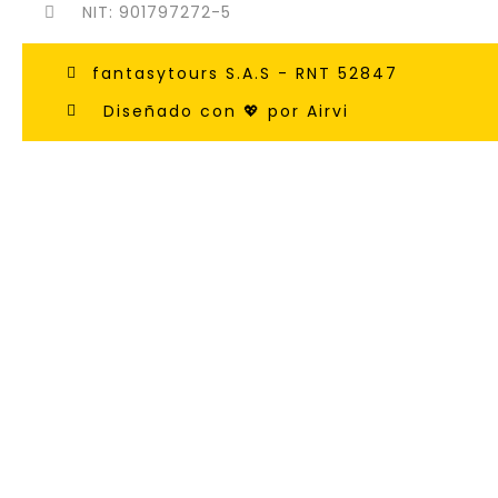
NIT: 901797272-5
fantasytours S.A.S - RNT 52847
Diseñado con 💖 por Airvi