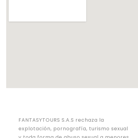
FANTASYTOURS S.A.S rechaza la
explotación, pornografía, turismo sexual
y toda forma de abuso sexual a menores