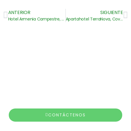
ANTERIOR
SIGUIENTE
Hotel Armenia Campestre, Eje Cafetero
Apartahotel TerraNova, Coveñas
Tienes preguntas?
Contáctanos por
WhatsApp!
CONTÁCTENOS