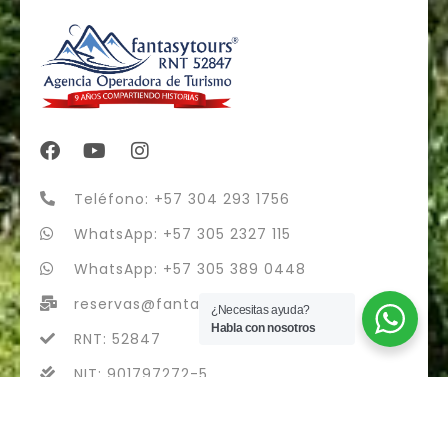
Teléfono: +57 304 293 1756
WhatsApp: +57 305 2327 115
WhatsApp: +57 305 389 0448
reservas@fantasytours.co
¿Necesitas ayuda?
Habla con nosotros
RNT: 52847
NIT: 901797272-5
fantasytours S.A.S - RNT 52847