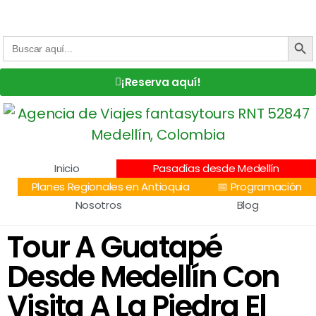
Centro Comercial San Juan la 70, Local 304
+57 305 232 7115
+57 305 3890448
BOTÓN DE
Buscar:
¡Reserva aquí!
Inicio
Pasadías desde Medellín
Planes Regionales en Antioquia
📅 Programación
Nosotros
Blog
Tour A Guatapé
Desde Medellín Con
Visita A La Piedra El