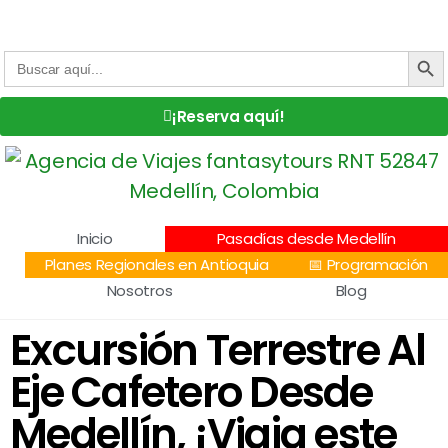
Centro Comercial San Juan la 70, Local 304
+57 305 232 7115
+57 305 3890448
BOTÓN DE
Buscar:
¡Reserva aquí!
Inicio
Pasadías desde Medellín
Planes Regionales en Antioquia
📅 Programación
Nosotros
Blog
Excursión Terrestre Al
Eje Cafetero Desde
Medellín, ¡Viaja este