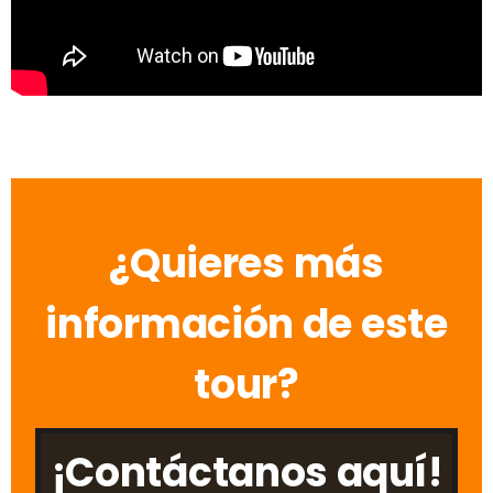
¿Quieres más
información de este
tour?
¡Contáctanos aquí!