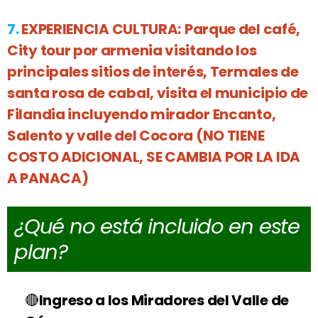
7.
EXPERIENCIA CULTURA:
Parque del café,
City tour por armenia visitando los
principales sitios de interés, Termales de
santa rosa de cabal, visita el municipio de
Filandia incluyendo mirador Encanto,
Salento y valle del Cocora
(NO TIENE
COSTO ADICIONAL, SE CAMBIA POR LA IDA
A PANACA)
¿Qué no está incluido en este
plan?
Ingreso a los Miradores del Valle de