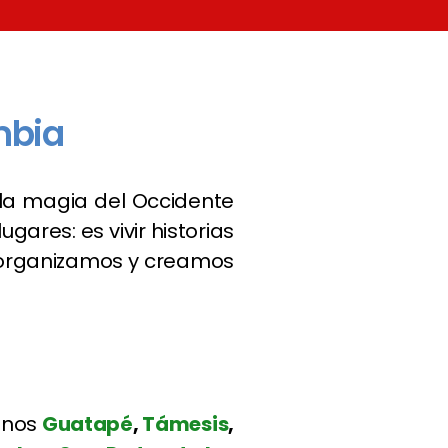
mbia
la magia del Occidente
ares: es vivir historias
 organizamos y creamos
canos
Guatapé
,
Támesis
,