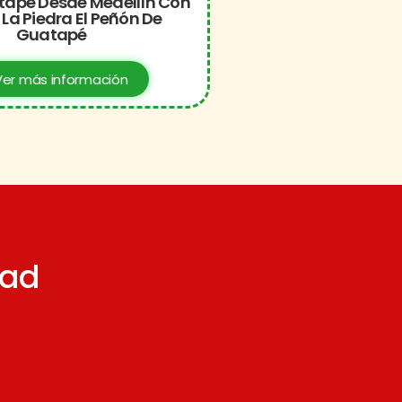
tapé Desde Medellín Con
 La Piedra El Peñón De
Guatapé
er más información
dad