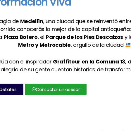
formación Viva
magia de
Medellín
, una ciudad que se reinventó ent
corrido conocerás lo mejor de la capital antioqueña:
ca
Plaza Botero
, el
Parque de los Pies Descalzos
y l
Metro y Metrocable
, orgullo de la ciudad
inúa con el inspirador
Graffitour en la Comuna 13
, 
 alegría de su gente cuentan historias de transfo
 detalles
Contactar un asesor