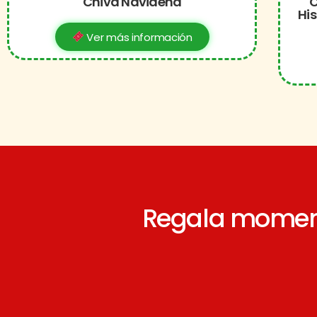
Chiva Navideña
C
His
Ver más información
Regala moment