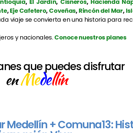
ntioquia
,
El Jardín
,
Cisneros
,
Hacienda Náp
nte
,
Eje Cafetero
,
Coveñas
,
Rincón del Mar
,
Is
a viaje se convierta en una historia para rec
jeros y nacionales.
Conoce nuestros planes
anes que puedes disfrutar
Me
de
llín
en
ur Medellín + Comuna13: Hist