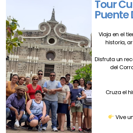
Tour Cul
Puente 
Viaja en el t
historia, 
Disfruta un re
del Corr
Cruza el h
Vive un