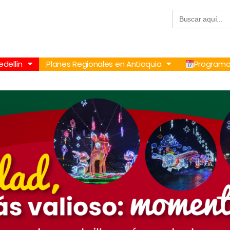
Buscar:
57 305 232 7115
+57 305 3890448
dellín
Planes Regionales en Antioquia
Programa