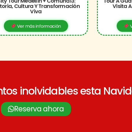
ity Tour Medellín + Comuna13:
Tour A Gua
toria, Cultura Y Transformación
Visita A
Viva
Ver más información
V
os inolvidables esta Navi
Reserva ahora