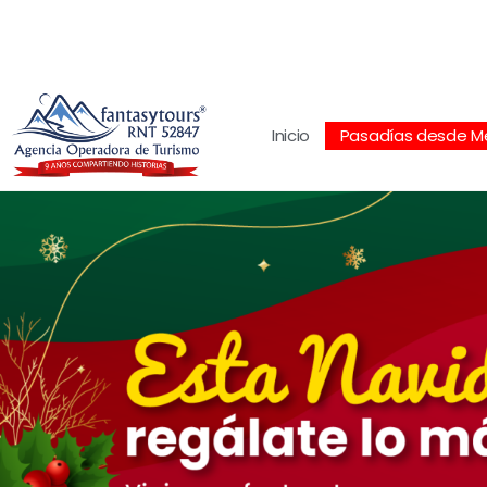
Centro Comercial San Juan la 70, Local 304
+
Inicio
Pasadías desde Me