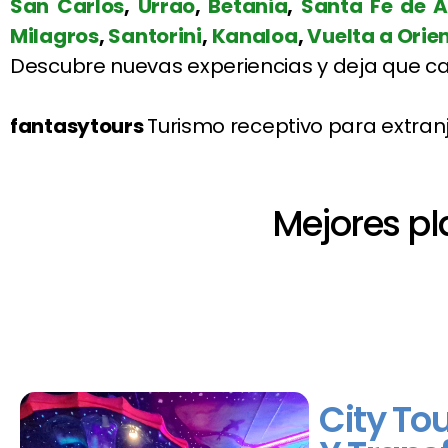
San Carlos
,
Urrao
,
Betania
,
Santa Fe de A
Milagros
,
Santorini
,
Kanaloa
,
Vuelta a Orie
Descubre nuevas experiencias y deja que cad
fantasytours
Turismo receptivo para extran
Mejores pl
City To