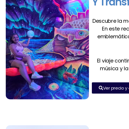
Y Trans
Descubre la 
En este re
emblemáti
El viaje cont
música y la
Ver precio y