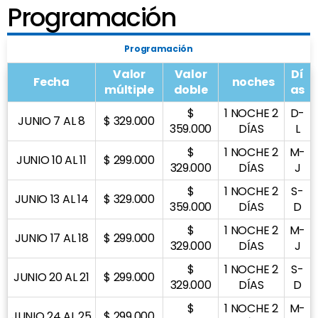
Programación
Programación
Valor
Valor
Dí
Fecha
noches
múltiple
doble
as
$
1 NOCHE 2
D-
JUNIO 7 AL 8
$ 329.000
359.000
DÍAS
L
$
1 NOCHE 2
M-
JUNIO 10 AL 11
$ 299.000
329.000
DÍAS
J
$
1 NOCHE 2
S-
JUNIO 13 AL 14
$ 329.000
359.000
DÍAS
D
$
1 NOCHE 2
M-
JUNIO 17 AL 18
$ 299.000
329.000
DÍAS
J
$
1 NOCHE 2
S-
JUNIO 20 AL 21
$ 299.000
329.000
DÍAS
D
$
1 NOCHE 2
M-
JUNIO 24 AL 25
$ 299.000