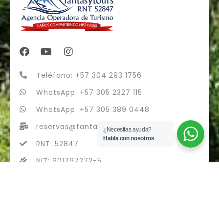
Teléfono: +57 304 293 1756
WhatsApp: +57 305 2327 115
WhatsApp: +57 305 389 0448
reservas@fantasytours.co
¿Necesitas ayuda?
Habla con nosotros
RNT: 52847
NIT: 901797272-5
fantasytours S.A.S - RNT 52847
Diseñado con
por Airvi