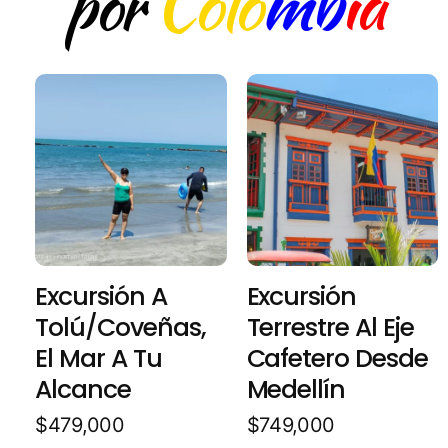
Colo
mb
ia
por
Excursión A
Excursión
Tolú/Coveñas,
Terrestre Al Eje
El Mar A Tu
Cafetero Desde
Alcance
Medellín
$
479,000
$
749,000