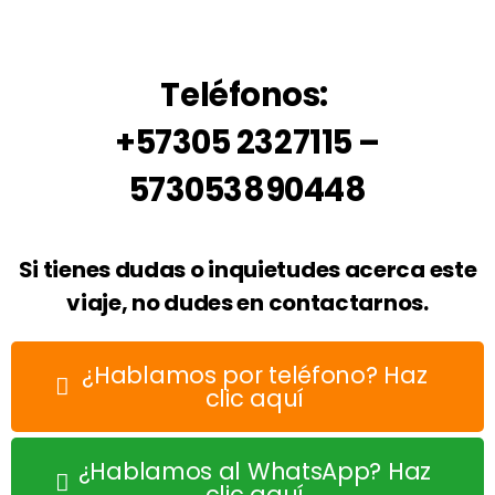
Teléfonos:
+57305 2327115 –
573053890448
Si tienes dudas o inquietudes acerca este
viaje, no dudes en contactarnos.
¿Hablamos por teléfono? Haz
clic aquí
¿Hablamos al WhatsApp? Haz
clic aquí