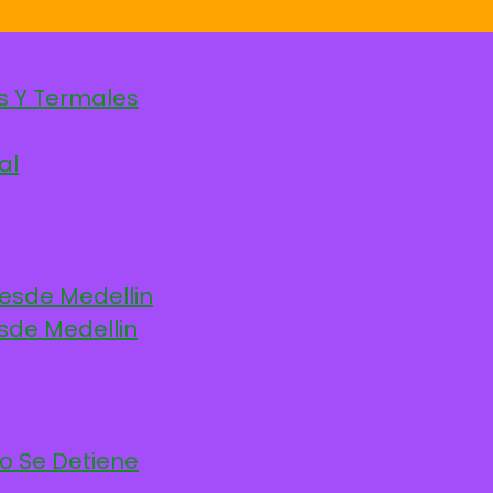
s Y Termales
al
desde Medellin
sde Medellin
po Se Detiene