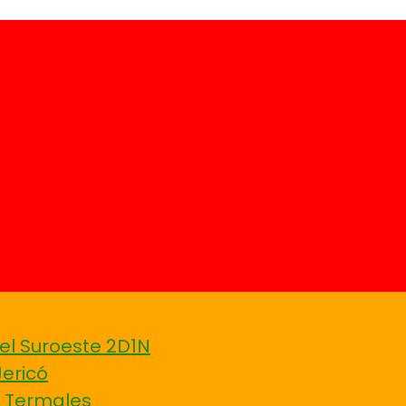
el Suroeste 2D1N
Jericó
Y Termales