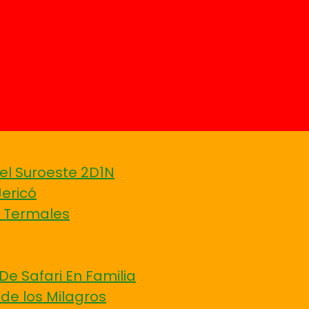
el Suroeste 2D1N
Jericó
Y Termales
De Safari En Familia
 de los Milagros