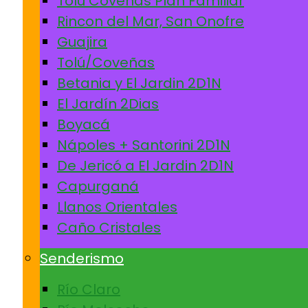
Tolú Coveñas Plan Familiar
Rincon del Mar, San Onofre
Guajira
Tolú/Coveñas
Betania y El Jardin 2D1N
El Jardín 2Dias
Boyacá
Nápoles + Santorini 2D1N
De Jericó a El Jardin 2D1N
Capurganá
Llanos Orientales
Caño Cristales
Senderismo
Río Claro