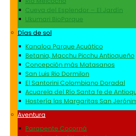
Río Melcocho
Cueva del Esplendor – El Jardín
Ukumari BioParque
Días de sol
Kanaloa Parque Acuático
Betania, Macchu Picchu Antioqueño
Concepción más Matasanos
San Luis Rio Dormilon
El Santorini Colombiano Doradal
Acuarela del Río Santa fe de Antioq
Hostería las Margaritas San Jeróni
Aventura
Parapente Cocorná