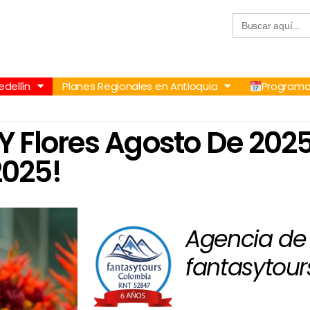
Buscar:
57 305 232 7115
+57 305 3890448
dellín
Planes Regionales en Antioquia
Programa
Y Flores Agosto De 2025,
2025!
Agencia de 
fantasytour