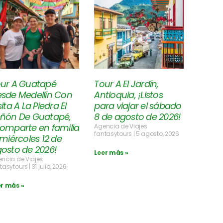
ur A Guatapé
Tour A El Jardín,
sde Medellín Con
Antioquia, ¡Listos
sita A La Piedra El
para viajar el sábado
ñón De Guatapé,
8 de agosto de 2026!
omparte en familia
Agencia de Viajes
fantasytours
5 agosto, 2026
 miércoles 12 de
osto de 2026!
Leer más »
ncia de Viajes
tasytours
31 julio, 2026
er más »