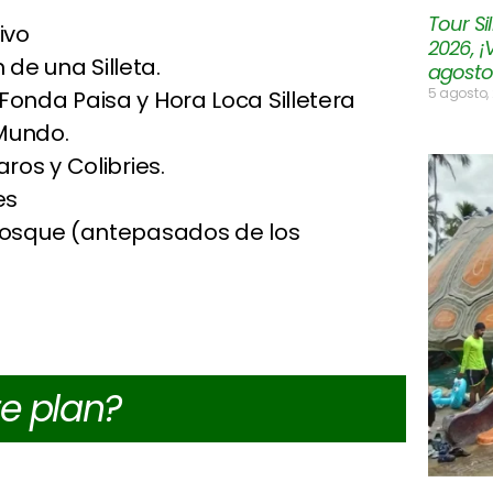
Tour Si
ivo
2026, ¡
de una Silleta.
agosto
5 agosto,
Fonda Paisa y Hora Loca Silletera
 Mundo.
ros y Colibries.
les
 Bosque (antepasados de los
te plan?