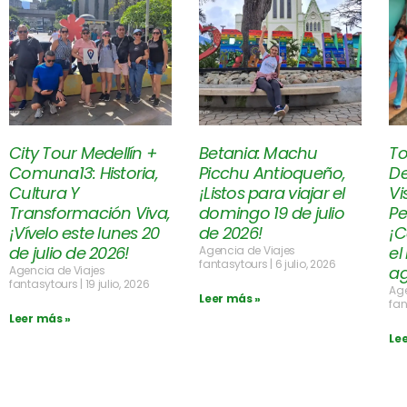
City Tour Medellín +
Betania: Machu
To
Comuna13: Historia,
Picchu Antioqueño,
De
Cultura Y
¡Listos para viajar el
Vi
Transformación Viva,
domingo 19 de julio
Pe
¡Vívelo este lunes 20
de 2026!
¡C
de julio de 2026!
el
Agencia de Viajes
fantasytours
6 julio, 2026
ag
Agencia de Viajes
fantasytours
19 julio, 2026
Age
Leer más »
fan
Leer más »
Le