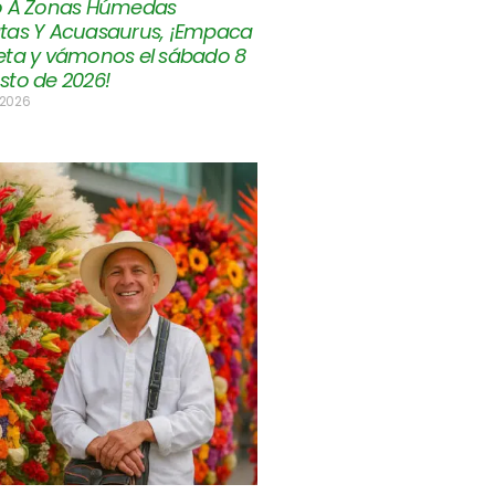
o A Zonas Húmedas
tas Y Acuasaurus, ¡Empaca
eta y vámonos el sábado 8
sto de 2026!
 2026