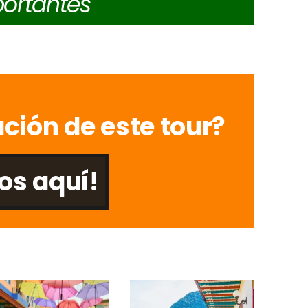
ortantes
ción de este tour?
os aquí!