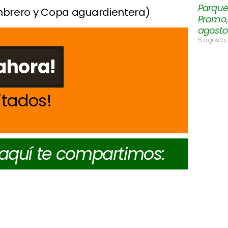
Parque
mbrero y Copa aguardientera)
Promo, 
agosto
5 agosto,
ahora!
itados
 aquí te compartimos: