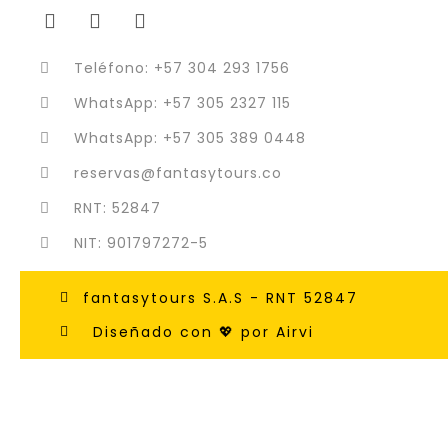
Teléfono: +57 304 293 1756
WhatsApp: +57 305 2327 115
WhatsApp: +57 305 389 0448
reservas@fantasytours.co
RNT: 52847
NIT: 901797272-5
fantasytours S.A.S - RNT 52847
Diseñado con 💖 por Airvi