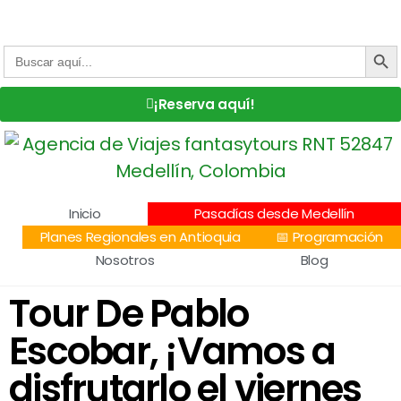
Centro Comercial San Juan la 70, Local 304
+57 305 232 7115
+57 305 3890448
BOTÓN DE
Buscar:
¡Reserva aquí!
Inicio
Pasadías desde Medellín
Planes Regionales en Antioquia
📅 Programación
Nosotros
Blog
Tour De Pablo
Escobar, ¡Vamos a
disfrutarlo el viernes