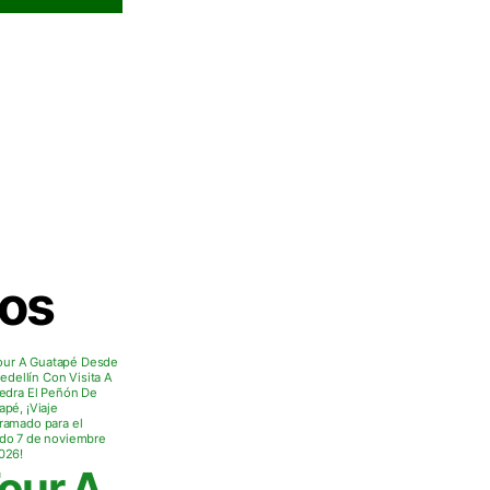
our?
dos
our A