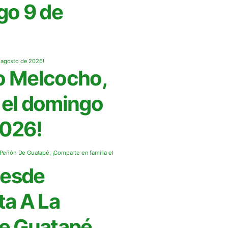
go 9 de
o Melcocho,
r el domingo
2026!
Desde
ta A La
De Guatapé,