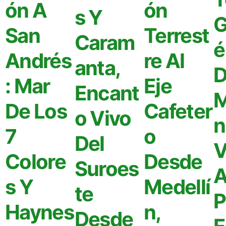
ón A
ón
s Y
G
San
Terrest
Caram
é
Andrés
re Al
anta,
D
: Mar
Eje
Encant
M
De Los
Cafeter
o Vivo
n
7
o
Del
V
Colore
Desde
Suroes
A
s Y
Medellí
te
P
Haynes
n,
Desde