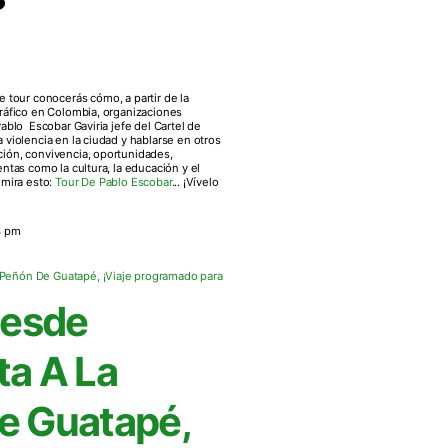
te tour conocerás cómo, a partir de la
tráfico en Colombia, organizaciones
ablo Escobar Gaviria jefe del Cartel de
violencia en la ciudad y hablarse en otros
ión, convivencia, oportunidades,
ntas como la cultura, la educación y el
 mira esto:
Tour De Pablo Escobar
... ¡Vívelo
3 pm
Desde
ta A La
De Guatapé,