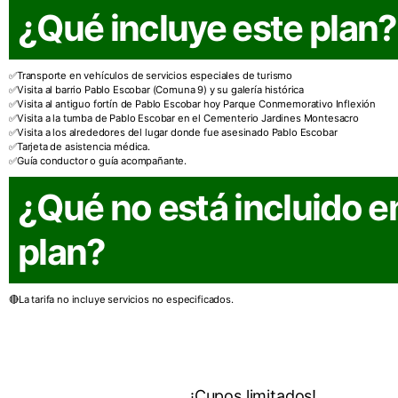
¿Qué incluye este plan?
Transporte en vehículos de servicios especiales de turismo
Visita al barrio Pablo Escobar (Comuna 9) y su galería histórica
Visita al antiguo fortín de Pablo Escobar hoy Parque Conmemorativo Inflexión
Visita a la tumba de Pablo Escobar en el Cementerio Jardines Montesacro
Visita a los alrededores del lugar donde fue asesinado Pablo Escobar
Tarjeta de asistencia médica.
Guía conductor o guía acompañante.
¿Qué no está incluido e
plan?
La tarifa no incluye servicios no especificados.
¡Reserva ahora!
Cupos limitados