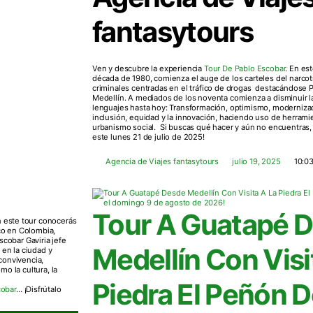
fantasytours
Ven y descubre la experiencia
Tour De Pablo Escobar
. En es
década de 1980, comienza el auge de los carteles del narco
criminales centradas en el tráfico de drogas destacándose P
Medellín. A mediados de los noventa comienza a disminuir la 
lenguajes hasta hoy: Transformación, optimismo, modernizac
inclusión, equidad y la innovación, haciendo uso de herramie
urbanismo social. Si buscas qué hacer y aún no encuentras,
este lunes 21 de julio de 2025!
Agencia de Viajes fantasytours
julio 19, 2025
10:0
Tour A Guatapé 
n este tour conocerás
ico en Colombia,
cobar Gaviria jefe
Medellín Con Visi
 en la ciudad y
convivencia,
o la cultura, la
Piedra El Peñón 
cobar
… ¡Disfrútalo