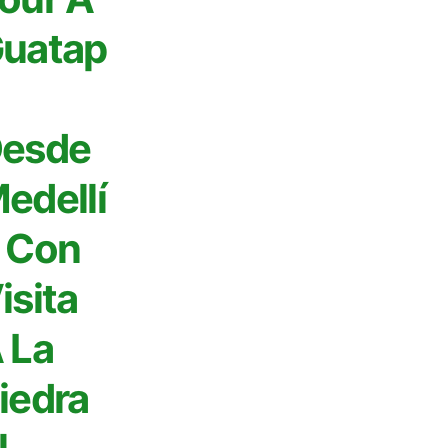
uatap
esde
edellí
 Con
isita
 La
iedra