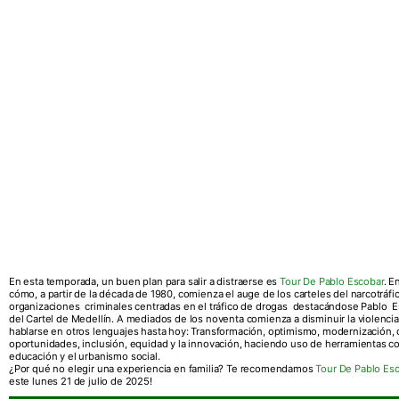
En esta temporada, un buen plan para salir a distraerse es
Tour De Pablo Escobar
. E
cómo, a partir de la década de 1980, comienza el auge de los carteles del narcotráf
organizaciones criminales centradas en el tráfico de drogas destacándose Pablo Es
del Cartel de Medellín. A mediados de los noventa comienza a disminuir la violencia
hablarse en otros lenguajes hasta hoy: Transformación, optimismo, modernización, 
oportunidades, inclusión, equidad y la innovación, haciendo uso de herramientas com
educación y el urbanismo social.
¿Por qué no elegir una experiencia en familia? Te recomendamos
Tour De Pablo Es
este lunes 21 de julio de 2025!