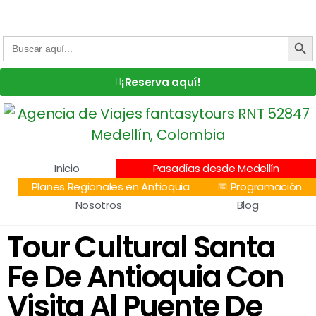
Centro Comercial San Juan la 70, Local 304
+57 305 232 7115
+57 305 3890448
BOTÓN DE
Buscar:
¡Reserva aquí!
Inicio
Pasadías desde Medellín
Planes Regionales en Antioquia
📅 Programación
Nosotros
Blog
Tour Cultural Santa
Fe De Antioquia Con
Visita Al Puente De