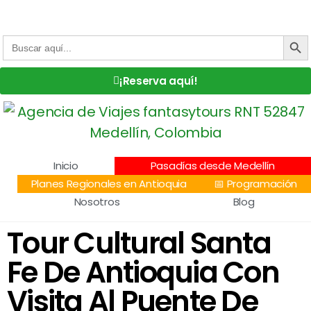
Centro Comercial San Juan la 70, Local 304
+57 305 232 7115
+57 305 3890448
BOTÓN DE
Buscar:
¡Reserva aquí!
Inicio
Pasadías desde Medellín
Planes Regionales en Antioquia
📅 Programación
Nosotros
Blog
Tour Cultural Santa
Fe De Antioquia Con
Visita Al Puente De