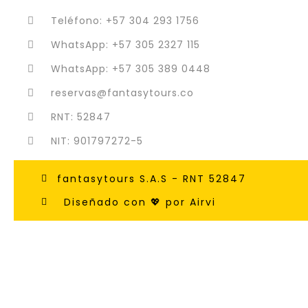
Teléfono: +57 304 293 1756
WhatsApp: +57 305 2327 115
WhatsApp: +57 305 389 0448
reservas@fantasytours.co
RNT: 52847
NIT: 901797272-5
fantasytours S.A.S - RNT 52847
Diseñado con 💖 por Airvi