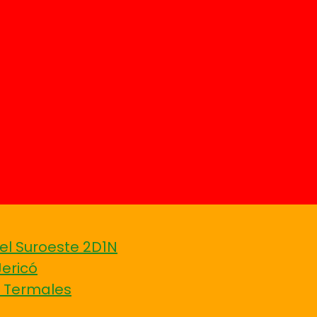
el Suroeste 2D1N
Jericó
Y Termales