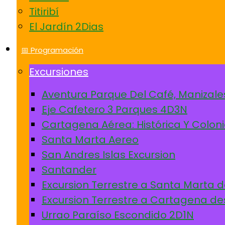
Titiribí
El Jardín 2Dias
📅 Programación
Excursiones
Aventura Parque Del Café, Manizale
Eje Cafetero 3 Parques 4D3N
Cartagena Aérea: Histórica Y Coloni
Santa Marta Aereo
San Andres Islas Excursion
Santander
Excursion Terrestre a Santa Marta 
Excursion Terrestre a Cartagena de
Urrao Paraíso Escondido 2D1N