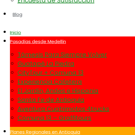
Encuesta de Satisfacción
Blog
Inicio
Pasadías desde Medellín
Támesis Para Siempre Volver
Guatapé La Piedra
CityTour + Comuna 13
Experiencia Cafetera
El Jardin, Andes e Hispania
Santa Fe de Antioquia
Aventura Cuatrimotos 4trucks
Comuna 13 – Graffitours
Planes Regionales en Antioquia