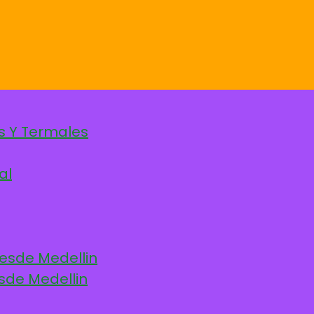
s Y Termales
al
desde Medellin
sde Medellin