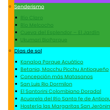
Senderismo
Río Claro
Río Melcocho
Cueva del Esplendor – El Jardín
Ukumari BioParque
Días de sol
Kanaloa Parque Acuático
Betania, Macchu Picchu Antioqueño
Concepción más Matasanos
San Luis Rio Dormilon
El Santorini Colombiano Doradal
Acuarela del Río Santa fe de Antioq
Hostería las Margaritas San Jeróni