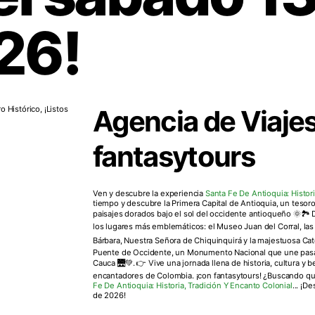
26!
Agencia de Viaje
fantasytours
Ven y descubre la experiencia
Santa Fe De Antioquia: Histori
tiempo y descubre la Primera Capital de Antioquia, un tesoro c
paisajes dorados bajo el sol del occidente antioqueño 🌞🏞️ 
los lugares más emblemáticos: el Museo Juan del Corral, las 
Bárbara, Nuestra Señora de Chiquinquirá y la majestuosa Cate
Puente de Occidente, un Monumento Nacional que une pasa
Cauca 🌉💚. 👉 Vive una jornada llena de historia, cultura y
encantadores de Colombia. ¡con fantasytours! ¿Buscando qué
Fe De Antioquia: Historia, Tradición Y Encanto Colonial
... ¡D
de 2026!