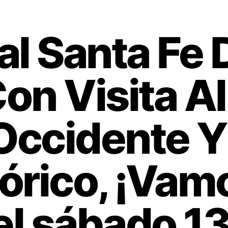
al Santa Fe 
on Visita Al
Occidente Y
órico, ¡Vam
 el sábado 1