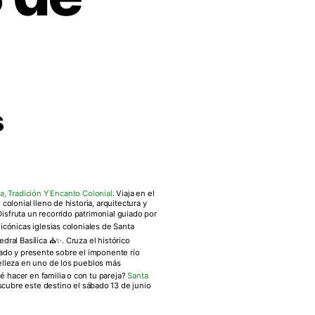
s
a, Tradición Y Encanto Colonial
. Viaja en el
olonial lleno de historia, arquitectura y
Disfruta un recorrido patrimonial guiado por
icónicas iglesias coloniales de Santa
dral Basílica ⛪✨. Cruza el histórico
do y presente sobre el imponente río
 belleza en uno de los pueblos más
 hacer en familia o con tu pareja?
Santa
escubre este destino el sábado 13 de junio