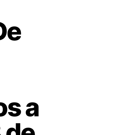
De
os a
3 de