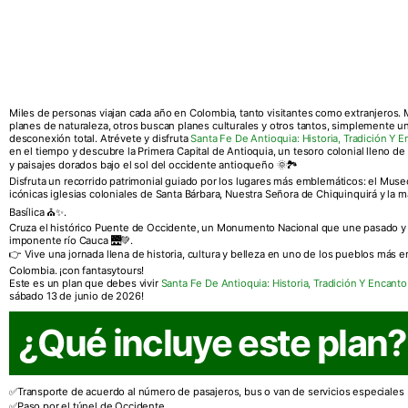
Miles de personas viajan cada año en Colombia, tanto visitantes como extranjeros
planes de naturaleza, otros buscan planes culturales y otros tantos, simplemente u
desconexión total. Atrévete y disfruta
Santa Fe De Antioquia: Historia, Tradición Y E
en el tiempo y descubre la Primera Capital de Antioquia, un tesoro colonial lleno de h
y paisajes dorados bajo el sol del occidente antioqueño 🌞🏞️
Disfruta un recorrido patrimonial guiado por los lugares más emblemáticos: el Museo
icónicas iglesias coloniales de Santa Bárbara, Nuestra Señora de Chiquinquirá y la 
Basílica ⛪✨.
Cruza el histórico Puente de Occidente, un Monumento Nacional que une pasado y 
imponente río Cauca 🌉💚.
👉 Vive una jornada llena de historia, cultura y belleza en uno de los pueblos más 
Colombia. ¡con fantasytours!
Este es un plan que debes vivir
Santa Fe De Antioquia: Historia, Tradición Y Encanto
sábado 13 de junio de 2026!
¿Qué incluye este plan?
Transporte de acuerdo al número de pasajeros, bus o van de servicios especiales
Paso por el túnel de Occidente.