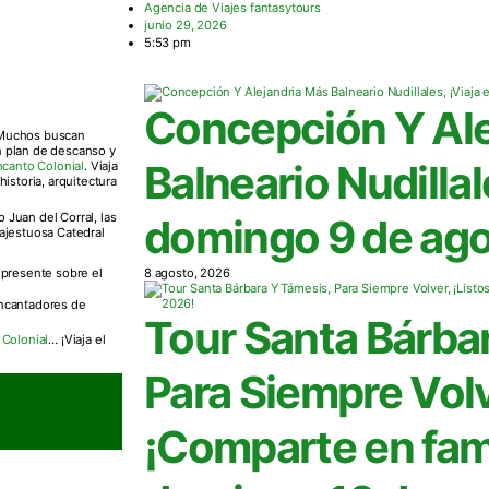
Agencia de Viajes fantasytours
junio 29, 2026
5:53 pm
Concepción Y Ale
. Muchos buscan
n plan de descanso y
Balneario Nudillale
ncanto Colonial
. Viaja
istoria, arquitectura
 Juan del Corral, las
domingo 9 de ago
majestuosa Catedral
presente sobre el
8 agosto, 2026
encantadores de
Tour Santa Bárba
 Colonial
… ¡Viaja el
Para Siempre Volv
¡Comparte en fami