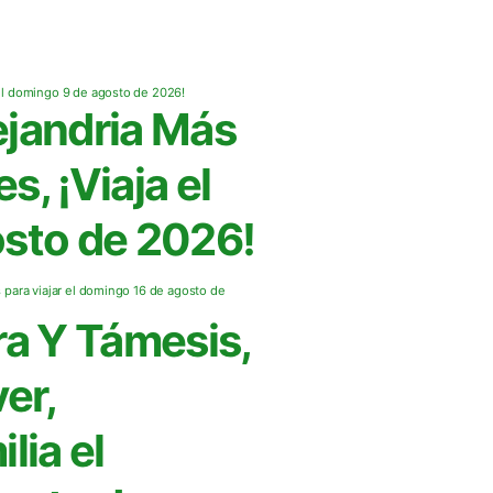
jandria Más
s, ¡Viaja el
sto de 2026!
ra Y Támesis,
er,
lia el