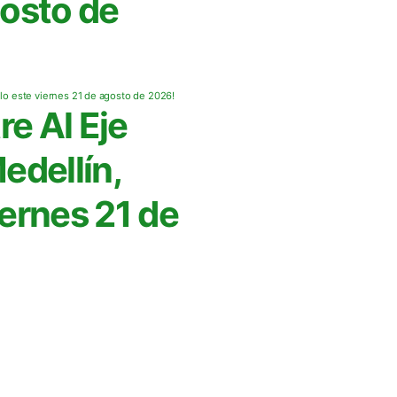
osto de
re Al Eje
edellín,
iernes 21 de