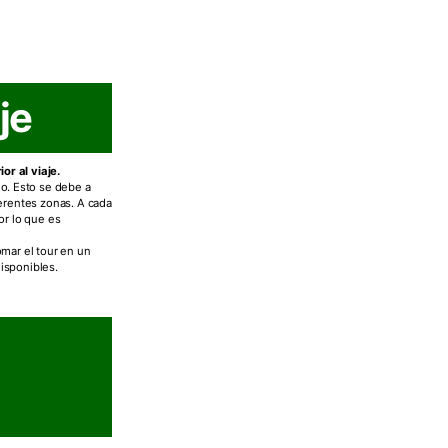
je
or al viaje.
o. Esto se debe a
erentes zonas. A cada
or lo que es
mar el tour en un
disponibles.