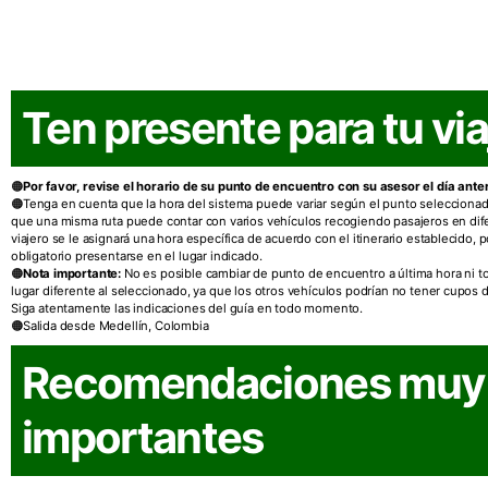
Ten presente para tu via
Por favor, revise el horario de su punto de encuentro con su asesor el día anteri
Tenga en cuenta que la hora del sistema puede variar según el punto seleccionad
que una misma ruta puede contar con varios vehículos recogiendo pasajeros en dif
viajero se le asignará una hora específica de acuerdo con el itinerario establecido, p
obligatorio presentarse en el lugar indicado.
Nota importante:
No es posible cambiar de punto de encuentro a última hora ni to
lugar diferente al seleccionado, ya que los otros vehículos podrían no tener cupos 
Siga atentamente las indicaciones del guía en todo momento.
Salida desde Medellín, Colombia
Recomendaciones muy
importantes