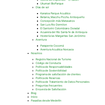
Ukumari BioParque
Días de sol
Kanaloa Parque Acuático
Betania, Macchu Picchu Antioqueño
Concepción más Matasanos
San Luis Rio Dormilon
El Santorini Colombiano Doradal
Acuarela del Río Santa fe de Antioquia
Hostería las Margaritas San Jerónimo
Aventura
Parapente Cocorná
Aventura Acuática Norcasia
Nosotros
Registro Nacional de Turismo
Código de Conducta
Política de Responsabilidades
Política de Sostenibilidad
Programa de satisfacción de clientes
Política de Reservas
Política de Tratamiento de Datos Personales
Preguntas frecuentes
Encuesta de Satisfacción
Blog
Inicio
Pasadías desde Medellín