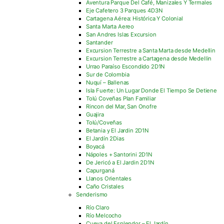
Aventura Parque Del Café, Manizales Y Termales
Eje Cafetero 3 Parques 4D3N
Cartagena Aérea: Histórica Y Colonial
Santa Marta Aereo
San Andres Islas Excursion
Santander
Excursion Terrestre a Santa Marta desde Medellin
Excursion Terrestre a Cartagena desde Medellin
Urrao Paraíso Escondido 2D1N
Sur de Colombia
Nuquí – Ballenas
Isla Fuerte: Un Lugar Donde El Tiempo Se Detiene
Tolú Coveñas Plan Familiar
Rincon del Mar, San Onofre
Guajira
Tolú/Coveñas
Betania y El Jardin 2D1N
El Jardín 2Dias
Boyacá
Nápoles + Santorini 2D1N
De Jericó a El Jardin 2D1N
Capurganá
Llanos Orientales
Caño Cristales
Senderismo
Río Claro
Río Melcocho
Cueva del Esplendor – El Jardín