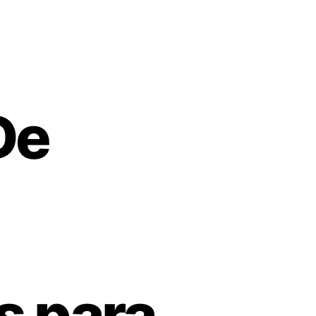
De
s para