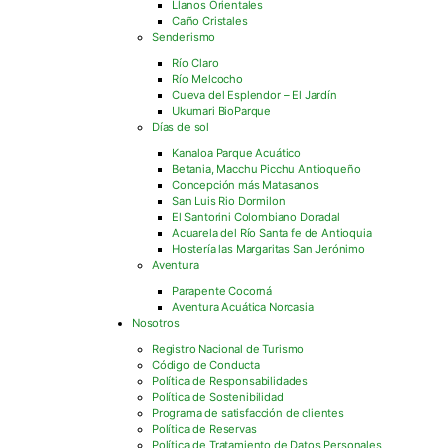
Llanos Orientales
Caño Cristales
Senderismo
Río Claro
Río Melcocho
Cueva del Esplendor – El Jardín
Ukumari BioParque
Días de sol
Kanaloa Parque Acuático
Betania, Macchu Picchu Antioqueño
Concepción más Matasanos
San Luis Rio Dormilon
El Santorini Colombiano Doradal
Acuarela del Río Santa fe de Antioquia
Hostería las Margaritas San Jerónimo
Aventura
Parapente Cocorná
Aventura Acuática Norcasia
Nosotros
Registro Nacional de Turismo
Código de Conducta
Política de Responsabilidades
Política de Sostenibilidad
Programa de satisfacción de clientes
Política de Reservas
Política de Tratamiento de Datos Personales