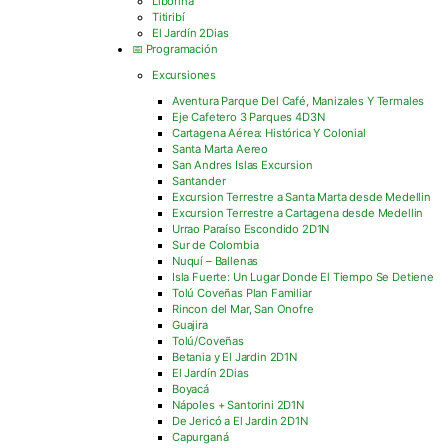
Liborina
Titiribí
El Jardín 2Dias
📅 Programación
Excursiones
Aventura Parque Del Café, Manizales Y Termales
Eje Cafetero 3 Parques 4D3N
Cartagena Aérea: Histórica Y Colonial
Santa Marta Aereo
San Andres Islas Excursion
Santander
Excursion Terrestre a Santa Marta desde Medellin
Excursion Terrestre a Cartagena desde Medellin
Urrao Paraíso Escondido 2D1N
Sur de Colombia
Nuquí – Ballenas
Isla Fuerte: Un Lugar Donde El Tiempo Se Detiene
Tolú Coveñas Plan Familiar
Rincon del Mar, San Onofre
Guajira
Tolú/Coveñas
Betania y El Jardin 2D1N
El Jardín 2Dias
Boyacá
Nápoles + Santorini 2D1N
De Jericó a El Jardin 2D1N
Capurganá