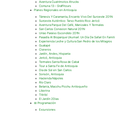
Aventura Cuatrimotos 4trucks
Comuna 13 – Graffitours
Planes Regionales en Antioquia
Támesis Y Caramanta, Encanto Vivo Del Suroeste 2D1N
Suroeste Auténtico: Tarso Pueblo Rico Jericó
Aventura Parque Del Café, Manizales Y Termales
San Carlos Conexion Natural 2D1N
Urrao Paraiso Escondido 2D1N
Pasadía Al Bioparque Ukumarí: Un Día De Safari En Famili
Experiencia Leche y Cultura San Pedro de los Milagros
Guatapé
Cisneros
Jardín, Andes, Hispania
Jericó, Antioquia
Termales Santa Rosa de Cabal
Tour a Santa Fe de Antioquia
Dia de Sol en San Carlos
Sonsón, Antioquia
Hacienda Nápoles
Río Claro
Betania, Macchu Picchu Antioqueño
Liborina
Titiribí
El Jardín 2Dias
📅 Programación
Excursiones