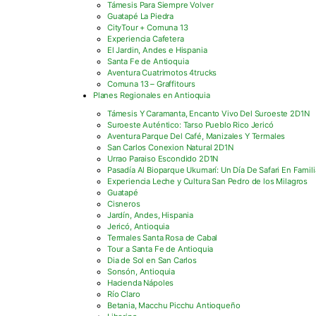
Támesis Para Siempre Volver
Guatapé La Piedra
CityTour + Comuna 13
Experiencia Cafetera
El Jardin, Andes e Hispania
Santa Fe de Antioquia
Aventura Cuatrimotos 4trucks
Comuna 13 – Graffitours
Planes Regionales en Antioquia
Támesis Y Caramanta, Encanto Vivo Del Suroeste 2D1N
Suroeste Auténtico: Tarso Pueblo Rico Jericó
Aventura Parque Del Café, Manizales Y Termales
San Carlos Conexion Natural 2D1N
Urrao Paraiso Escondido 2D1N
Pasadía Al Bioparque Ukumarí: Un Día De Safari En Famili
Experiencia Leche y Cultura San Pedro de los Milagros
Guatapé
Cisneros
Jardín, Andes, Hispania
Jericó, Antioquia
Termales Santa Rosa de Cabal
Tour a Santa Fe de Antioquia
Dia de Sol en San Carlos
Sonsón, Antioquia
Hacienda Nápoles
Río Claro
Betania, Macchu Picchu Antioqueño