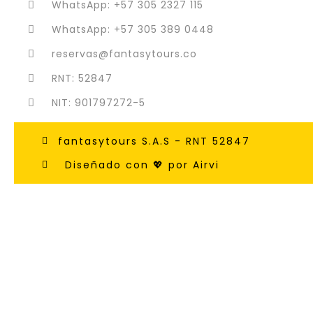
WhatsApp: +57 305 2327 115
WhatsApp: +57 305 389 0448
reservas@fantasytours.co
RNT: 52847
NIT: 901797272-5
fantasytours S.A.S - RNT 52847
Diseñado con 💖 por Airvi