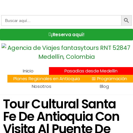
Centro Comercial San Juan la 70, Local 304
+57 305 232 7115
+57 305 3890448
BOTÓN DE
Buscar:
¡Reserva aquí!
Inicio
Pasadías desde Medellín
Planes Regionales en Antioquia
📅 Programación
Nosotros
Blog
Tour Cultural Santa
Fe De Antioquia Con
Visita Al Puente De