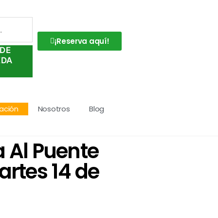
¡Reserva aquí!
DE
EDA
ación
Nosotros
Blog
a Al Puente
artes 14 de