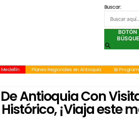
Buscar:
57 305 232 7115
+57 305 3890448
BOTÓN 
BÚSQU
Medellín
Planes Regionales en Antioquia
📅 Program
 De Antioquia Con Visit
Histórico, ¡Viaja este m