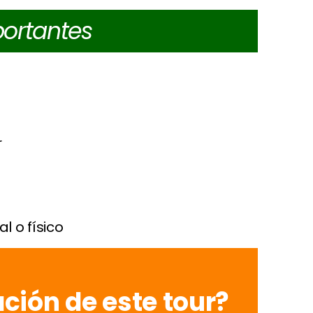
ortantes
r
l o físico
ción de este tour?