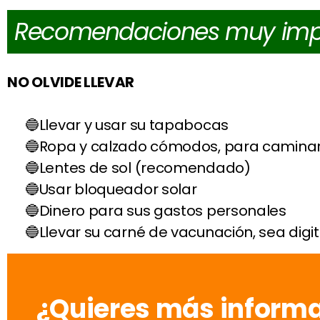
Recomendaciones muy imp
NO OLVIDE LLEVAR
Llevar y usar su tapabocas
Ropa y calzado cómodos, para camina
Lentes de sol (recomendado)
Usar bloqueador solar
Dinero para sus gastos personales
Llevar su carné de vacunación, sea digita
¿Quieres más informa