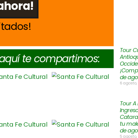
ahora!
itados
Tour Cu
 aquí te compartimos:
Antioqu
Occiden
¡Compar
de ago
6 agosto,
Tour A
Ingres
Catara
tu mal
de ago
5 agosto,