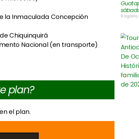
Guatap
sábado
de la Inmaculada Concepción
6 agosto,
 de Chiquinquirá
umento Nacional (en transporte)
te plan?
en el plan.