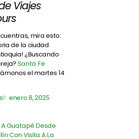
de Viajes
ours
cuentras, mira esto:
toria de la ciudad
tioquia! ¿Buscando
areja?
Santa Fe
 vámonos el martes 14
s
enero 8, 2025