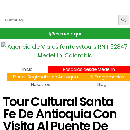
Centro Comercial San Juan la 70, Local 304
+57 305 232 7115
+57 305 3890448
BOTÓN DE
Buscar:
¡Reserva aquí!
Inicio
Pasadías desde Medellín
Planes Regionales en Antioquia
📅 Programación
Nosotros
Blog
Tour Cultural Santa
Fe De Antioquia Con
Visita Al Puente De