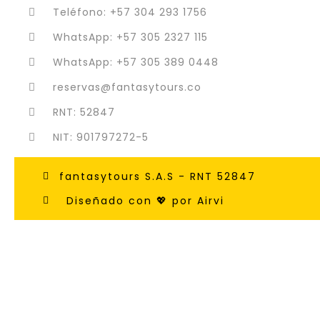
Teléfono: +57 304 293 1756
WhatsApp: +57 305 2327 115
WhatsApp: +57 305 389 0448
reservas@fantasytours.co
RNT: 52847
NIT: 901797272-5
fantasytours S.A.S - RNT 52847
Diseñado con 💖 por Airvi