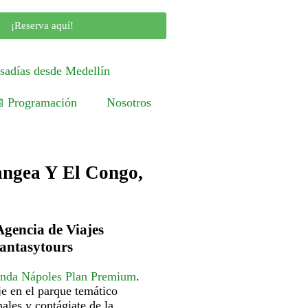
¡Reserva aquí!
sadías desde Medellín
 Programación
Nosotros
angea Y El Congo,
Agencia de Viajes
fantasytours
nda Nápoles Plan Premium
.
je en el parque temático
ales y contágiate de la