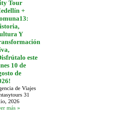
ity Tour
edellín +
omuna13:
istoria,
ultura Y
ransformación
iva,
isfrútalo este
unes 10 de
gosto de
026!
encia de Viajes
ntasytours
31
lio, 2026
er más »