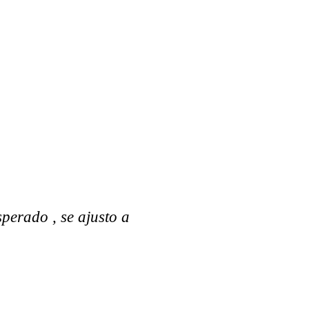
perado , se ajusto a
Gracias, todo es muy
empresa, es