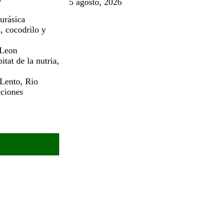
5 agosto, 2026
urásica
, cocodrilo y
 Leon
tat de la nutria,
 Lento, Rio
cciones