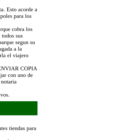
ta. Esto acorde a
poles para los
arque cobra los
: todos sus
 parque segun su
agada a la
la el viajero
ENVIAR COPIA
jar con uno de
 notaria
ivos.
ntes tiendas para