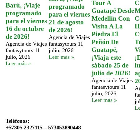
Tour A
C
Barú, ¡Viaje
programado
Guatapé Desde
M
programado
para el viernes
Medellín Con
C
para el viernes
21 de agosto
Visita A La
H
16 de octubre
de 2026!
Piedra El
C
de 2026!
Agencia de Viajes
Peñón De
T
Agencia de Viajes
fantasytours
11
Guatapé,
V
fantasytours
11
julio, 2026
julio, 2026
Leer más »
¡Viaja este
¡D
Leer más »
sábado 25 de
l
julio de 2026!
a
Agencia de Viajes
2
fantasytours
11
Ag
julio, 2026
fa
Leer más »
ju
Le
Teléfonos:
+57305 2327115 – 573053890448