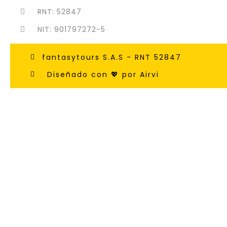
RNT: 52847
NIT: 901797272-5
fantasytours S.A.S - RNT 52847
Diseñado con 💖 por Airvi