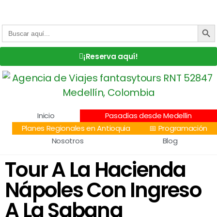
Centro Comercial San Juan la 70, Local 304
+57 305 232 7115
+57 305 3890448
BOTÓN DE
Buscar:
¡Reserva aquí!
Inicio
Pasadías desde Medellín
Planes Regionales en Antioquia
📅 Programación
Nosotros
Blog
Tour A La Hacienda
Nápoles Con Ingreso
A La Sabana