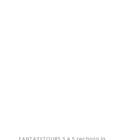
FANTASYTOURS S.A.S rechaza la