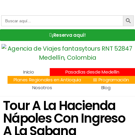
Centro Comercial San Juan la 70, Local 304
+57 305 232 7115
+57 305 3890448
BOTÓN DE
Buscar:
¡Reserva aquí!
Inicio
Pasadías desde Medellín
Planes Regionales en Antioquia
📅 Programación
Nosotros
Blog
Tour A La Hacienda
Nápoles Con Ingreso
A La Sabana