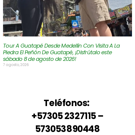
Tour A Guatapé Desde Medellín Con Visita A La
Piedra El Peñón De Guatapé, ¡Disfrútalo este
sábado 8 de agosto de 2026!
7 agosto, 2026
Teléfonos:
+57305 2327115 –
573053890448