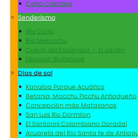
Caño Cristales
Senderismo
Río Claro
Río Melcocho
Cueva del Esplendor – El Jardín
Ukumari BioParque
Días de sol
Kanaloa Parque Acuático
Betania, Macchu Picchu Antioqueño
Concepción más Matasanos
San Luis Rio Dormilon
El Santorini Colombiano Doradal
Acuarela del Río Santa fe de Antioq