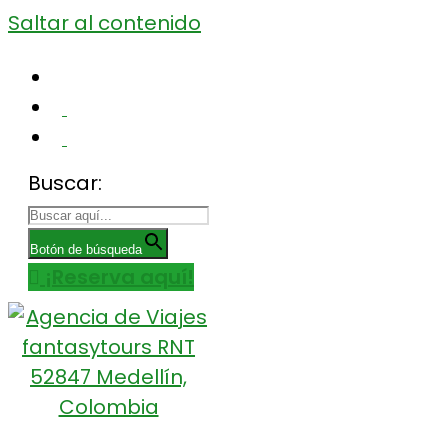
Saltar al contenido
Centro Comercial San Juan la 70, Local 304
+57 305 232 7115
+57 305 3890448
Buscar:
Botón de búsqueda
¡Reserva aquí!