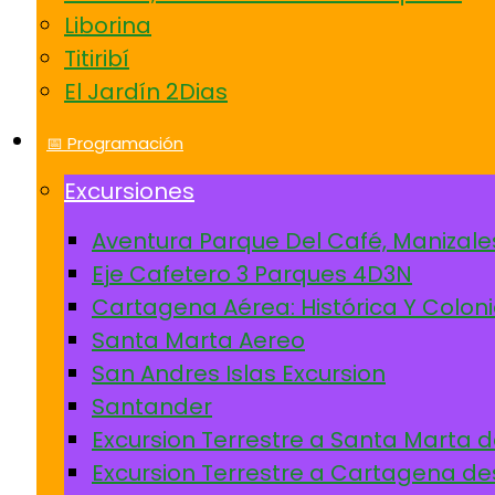
Liborina
Titiribí
El Jardín 2Dias
📅 Programación
Excursiones
Aventura Parque Del Café, Manizale
Eje Cafetero 3 Parques 4D3N
Cartagena Aérea: Histórica Y Coloni
Santa Marta Aereo
San Andres Islas Excursion
Santander
Excursion Terrestre a Santa Marta 
Excursion Terrestre a Cartagena de