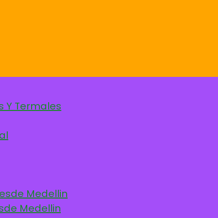
s Y Termales
al
desde Medellin
sde Medellin