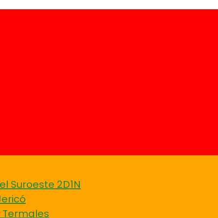
el Suroeste 2D1N
Jericó
Y Termales