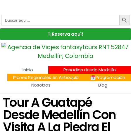
Centro Comercial San Juan la 70, Local 304
+57 305 232 7115
+57 305 3890448
BOTÓN DE
Buscar:
¡Reserva aquí!
Inicio
Pasadías desde Medellín
Planes Regionales en Antioquia
Programación
Nosotros
Blog
Tour A Guatapé
Desde Medellín Con
Visita A La Piedra El