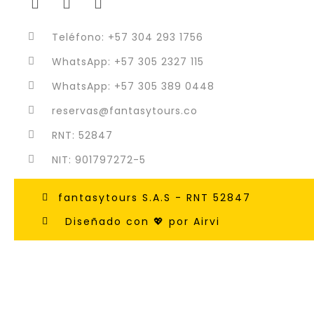
Teléfono: +57 304 293 1756
WhatsApp: +57 305 2327 115
WhatsApp: +57 305 389 0448
reservas@fantasytours.co
RNT: 52847
NIT: 901797272-5
fantasytours S.A.S - RNT 52847
Diseñado con 💖 por Airvi