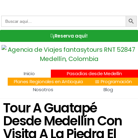
Centro Comercial San Juan la 70, Local 304
+57 305 232 7115
+57 305 3890448
BOTÓN DE
Buscar:
¡Reserva aquí!
Inicio
Pasadías desde Medellín
Planes Regionales en Antioquia
📅 Programación
Nosotros
Blog
Tour A Guatapé
Desde Medellín Con
Visita A La Piedra El