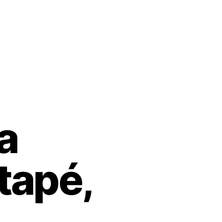
a
tapé,