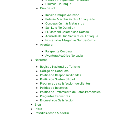
Ukumari BioParque
Días de sol
Kanaloa Parque Acuático
Betania, Macchu Picchu Antioqueño
Concepción más Matasanos
San Luis Rio Dormilon
El Santorini Colombiano Doradal
Acuarela del Río Santa fe de Antioquia
Hostería las Margaritas San Jerónimo
Aventura
Parapente Cocorná
Aventura Acuática Norcasia
Nosotros
Registro Nacional de Turismo
Código de Conducta
Política de Responsabilidades
Política de Sostenibilidad
Programa de satisfacción de clientes
Política de Reservas
Política de Tratamiento de Datos Personales
Preguntas frecuentes
Encuesta de Satisfacción
Blog
Inicio
Pasadías desde Medellín