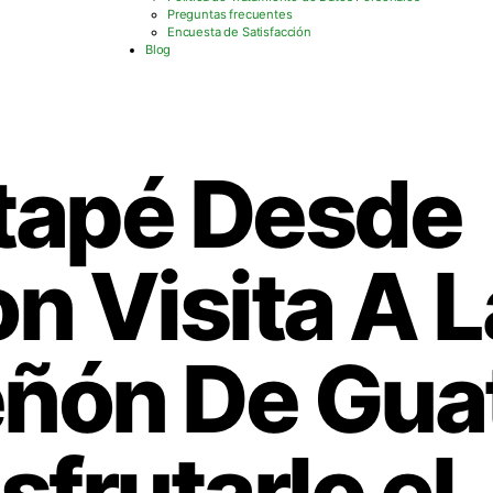
Preguntas frecuentes
Encuesta de Satisfacción
Blog
tapé Desde
n Visita A L
eñón De Gua
sfrutarlo el