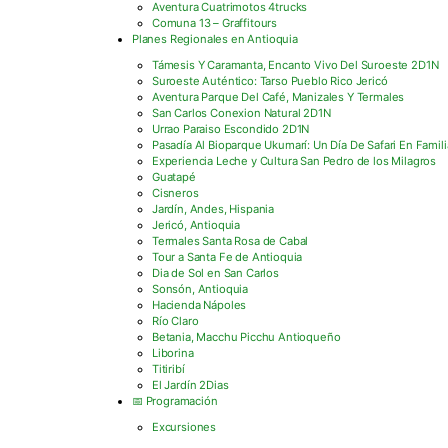
Aventura Cuatrimotos 4trucks
Comuna 13 – Graffitours
Planes Regionales en Antioquia
Támesis Y Caramanta, Encanto Vivo Del Suroeste 2D1N
Suroeste Auténtico: Tarso Pueblo Rico Jericó
Aventura Parque Del Café, Manizales Y Termales
San Carlos Conexion Natural 2D1N
Urrao Paraiso Escondido 2D1N
Pasadía Al Bioparque Ukumarí: Un Día De Safari En Famili
Experiencia Leche y Cultura San Pedro de los Milagros
Guatapé
Cisneros
Jardín, Andes, Hispania
Jericó, Antioquia
Termales Santa Rosa de Cabal
Tour a Santa Fe de Antioquia
Dia de Sol en San Carlos
Sonsón, Antioquia
Hacienda Nápoles
Río Claro
Betania, Macchu Picchu Antioqueño
Liborina
Titiribí
El Jardín 2Dias
📅 Programación
Excursiones