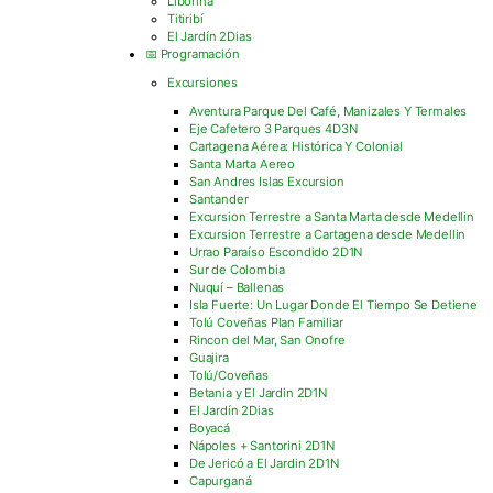
Liborina
Titiribí
El Jardín 2Dias
📅 Programación
Excursiones
Aventura Parque Del Café, Manizales Y Termales
Eje Cafetero 3 Parques 4D3N
Cartagena Aérea: Histórica Y Colonial
Santa Marta Aereo
San Andres Islas Excursion
Santander
Excursion Terrestre a Santa Marta desde Medellin
Excursion Terrestre a Cartagena desde Medellin
Urrao Paraíso Escondido 2D1N
Sur de Colombia
Nuquí – Ballenas
Isla Fuerte: Un Lugar Donde El Tiempo Se Detiene
Tolú Coveñas Plan Familiar
Rincon del Mar, San Onofre
Guajira
Tolú/Coveñas
Betania y El Jardin 2D1N
El Jardín 2Dias
Boyacá
Nápoles + Santorini 2D1N
De Jericó a El Jardin 2D1N
Capurganá