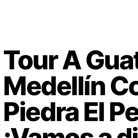
Tour A Gua
Medellín Co
Piedra El P
¡Vamos a di