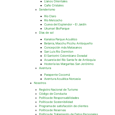
Llanos Orientales
Caño Cristales
Senderismo
Río Claro
Río Melcocho
Cueva del Esplendor – El Jardín
Ukumari BioParque
Días de sol
Kanaloa Parque Acuático
Betania, Macchu Picchu Antioqueño
Concepción más Matasanos
San Luis Rio Dormilon
El Santorini Colombiano Doradal
Acuarela del Río Santa fe de Antioquia
Hostería las Margaritas San Jerónimo
Aventura
Parapente Cocorná
Aventura Acuática Norcasia
Nosotros
Registro Nacional de Turismo
Código de Conducta
Política de Responsabilidades
Política de Sostenibilidad
Programa de satisfacción de clientes
Política de Reservas
Política de Tratamiento de Datos Personales