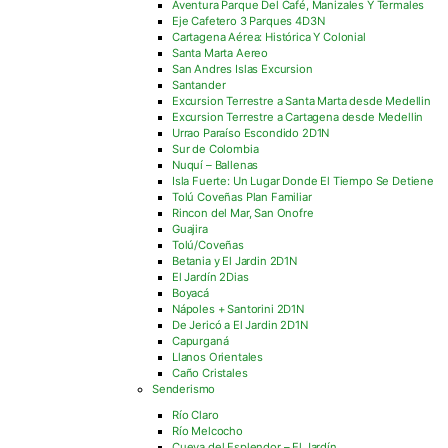
Aventura Parque Del Café, Manizales Y Termales
Eje Cafetero 3 Parques 4D3N
Cartagena Aérea: Histórica Y Colonial
Santa Marta Aereo
San Andres Islas Excursion
Santander
Excursion Terrestre a Santa Marta desde Medellin
Excursion Terrestre a Cartagena desde Medellin
Urrao Paraíso Escondido 2D1N
Sur de Colombia
Nuquí – Ballenas
Isla Fuerte: Un Lugar Donde El Tiempo Se Detiene
Tolú Coveñas Plan Familiar
Rincon del Mar, San Onofre
Guajira
Tolú/Coveñas
Betania y El Jardin 2D1N
El Jardín 2Dias
Boyacá
Nápoles + Santorini 2D1N
De Jericó a El Jardin 2D1N
Capurganá
Llanos Orientales
Caño Cristales
Senderismo
Río Claro
Río Melcocho
Cueva del Esplendor – El Jardín