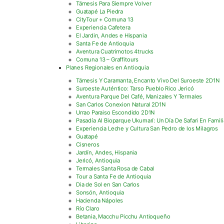
Támesis Para Siempre Volver
Guatapé La Piedra
CityTour + Comuna 13
Experiencia Cafetera
El Jardin, Andes e Hispania
Santa Fe de Antioquia
Aventura Cuatrimotos 4trucks
Comuna 13 – Graffitours
Planes Regionales en Antioquia
Támesis Y Caramanta, Encanto Vivo Del Suroeste 2D1N
Suroeste Auténtico: Tarso Pueblo Rico Jericó
Aventura Parque Del Café, Manizales Y Termales
San Carlos Conexion Natural 2D1N
Urrao Paraiso Escondido 2D1N
Pasadía Al Bioparque Ukumarí: Un Día De Safari En Famili
Experiencia Leche y Cultura San Pedro de los Milagros
Guatapé
Cisneros
Jardín, Andes, Hispania
Jericó, Antioquia
Termales Santa Rosa de Cabal
Tour a Santa Fe de Antioquia
Dia de Sol en San Carlos
Sonsón, Antioquia
Hacienda Nápoles
Río Claro
Betania, Macchu Picchu Antioqueño