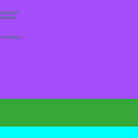
sde Medellin
e Medellin
o Se Detiene