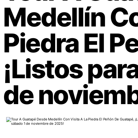
Medellín Co
Piedra El P
¡Listos para
de noviemb