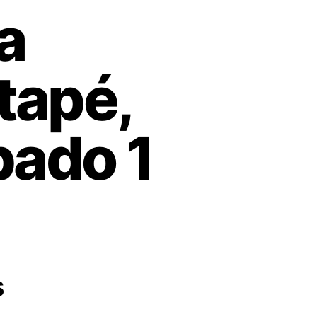
a
tapé,
ábado 1
!
s