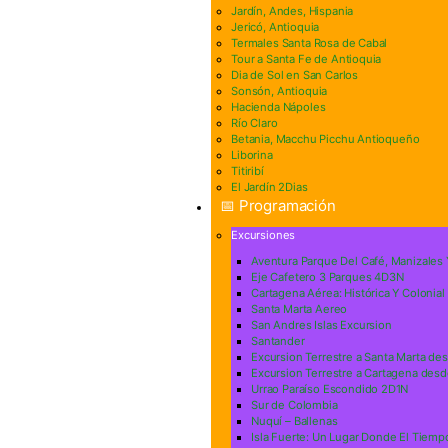
Jardín, Andes, Hispania
Jericó, Antioquia
Termales Santa Rosa de Cabal
Tour a Santa Fe de Antioquia
Dia de Sol en San Carlos
Sonsón, Antioquia
Hacienda Nápoles
Río Claro
Betania, Macchu Picchu Antioqueño
Liborina
Titiribí
El Jardín 2Dias
📅 Programación
Excursiones
Aventura Parque Del Café, Manizales
Eje Cafetero 3 Parques 4D3N
Cartagena Aérea: Histórica Y Colonial
Santa Marta Aereo
San Andres Islas Excursion
Santander
Excursion Terrestre a Santa Marta de
Excursion Terrestre a Cartagena desd
Urrao Paraíso Escondido 2D1N
Sur de Colombia
Nuquí – Ballenas
Isla Fuerte: Un Lugar Donde El Tiemp