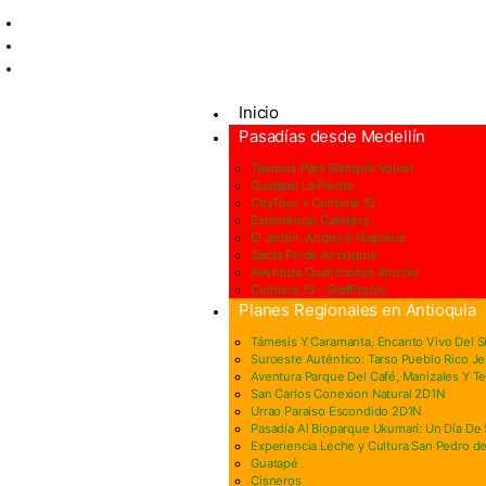
Centro Comercial San Juan la 70, Local 304
+57 305 232 7115
+57 305 3890448
Inicio
Pasadías desde Medellín
Támesis Para Siempre Volver
Guatapé La Piedra
CityTour + Comuna 13
Experiencia Cafetera
El Jardin, Andes e Hispania
Santa Fe de Antioquia
Aventura Cuatrimotos 4trucks
Comuna 13 – Graffitours
Planes Regionales en Antioquia
Támesis Y Caramanta, Encanto Vivo Del 
Suroeste Auténtico: Tarso Pueblo Rico Je
Aventura Parque Del Café, Manizales Y T
San Carlos Conexion Natural 2D1N
Urrao Paraiso Escondido 2D1N
Pasadía Al Bioparque Ukumarí: Un Día De S
Experiencia Leche y Cultura San Pedro de
Guatapé
Cisneros