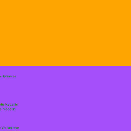
 Y Termales
sde Medellin
e Medellin
o Se Detiene