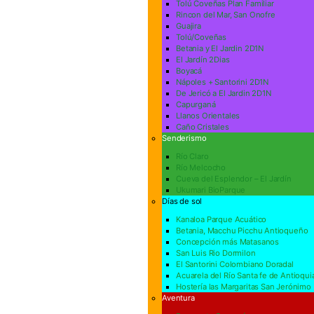
Tolú Coveñas Plan Familiar
Rincon del Mar, San Onofre
Guajira
Tolú/Coveñas
Betania y El Jardin 2D1N
El Jardín 2Dias
Boyacá
Nápoles + Santorini 2D1N
De Jericó a El Jardin 2D1N
Capurganá
Llanos Orientales
Caño Cristales
Senderismo
Río Claro
Río Melcocho
Cueva del Esplendor – El Jardín
Ukumari BioParque
Días de sol
Kanaloa Parque Acuático
Betania, Macchu Picchu Antioqueño
Concepción más Matasanos
San Luis Rio Dormilon
El Santorini Colombiano Doradal
Acuarela del Río Santa fe de Antioqui
Hostería las Margaritas San Jerónimo
Aventura