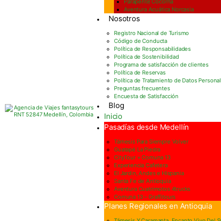
Parapente Cocorná
Aventura Acuática Norcasia
Nosotros
Registro Nacional de Turismo
Código de Conducta
Política de Responsabilidades
Política de Sostenibilidad
Programa de satisfacción de clientes
Política de Reservas
Política de Tratamiento de Datos Persona
Preguntas frecuentes
Encuesta de Satisfacción
Blog
Inicio
Pasadías desde Medellín
Támesis Para Siempre Volver
Guatapé La Piedra
CityTour + Comuna 13
Experiencia Cafetera
El Jardin, Andes e Hispania
Santa Fe de Antioquia
Aventura Cuatrimotos 4trucks
Comuna 13 – Graffitours
Planes Regionales en Antioquia
Támesis Y Caramanta, Encanto Vivo Del 