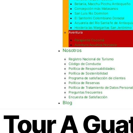
Betania, Macchu Picchu Antioqueño
Concepción más Matasanos
San Luis Rio Dormilon
El Santorini Colombiano Doradal
Acuarela del Río Santa fe de Antioqui
Hostería las Margaritas San Jerónimo
Aventura
Parapente Cocorná
Aventura Acuática Norcasia
Nosotros
Registro Nacional de Turismo
Código de Conducta
Política de Responsabilidades
Política de Sostenibilidad
Programa de satisfacción de clientes
Política de Reservas
Política de Tratamiento de Datos Persona
Preguntas frecuentes
Encuesta de Satisfacción
Blog
Tour A Gua