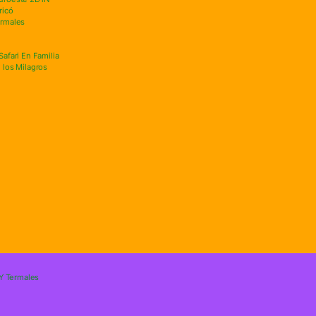
ricó
ermales
afari En Familia
 los Milagros
 Y Termales