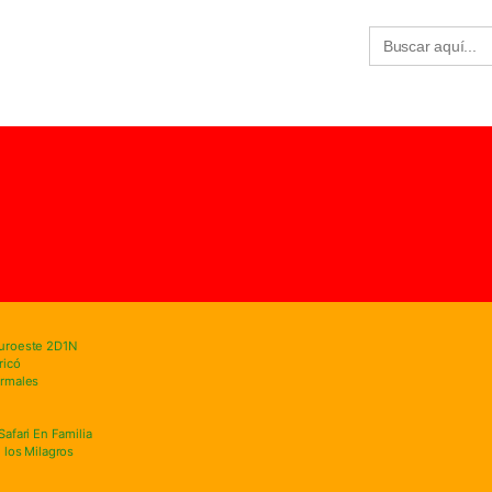
Buscar:
Suroeste 2D1N
ricó
ermales
afari En Familia
 los Milagros