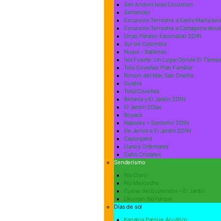
San Andres Islas Excursion
Santander
Excursion Terrestre a Santa Marta de
Excursion Terrestre a Cartagena desd
Urrao Paraíso Escondido 2D1N
Sur de Colombia
Nuquí – Ballenas
Isla Fuerte: Un Lugar Donde El Tiemp
Tolú Coveñas Plan Familiar
Rincon del Mar, San Onofre
Guajira
Tolú/Coveñas
Betania y El Jardin 2D1N
El Jardín 2Dias
Boyacá
Nápoles + Santorini 2D1N
De Jericó a El Jardin 2D1N
Capurganá
Llanos Orientales
Caño Cristales
Senderismo
Río Claro
Río Melcocho
Cueva del Esplendor – El Jardín
Ukumari BioParque
Días de sol
Kanaloa Parque Acuático