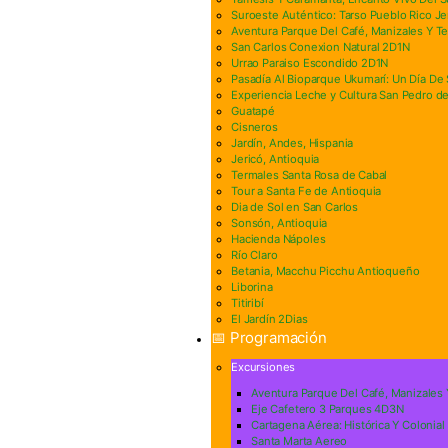
Suroeste Auténtico: Tarso Pueblo Rico Je
Aventura Parque Del Café, Manizales Y T
San Carlos Conexion Natural 2D1N
Urrao Paraiso Escondido 2D1N
Pasadía Al Bioparque Ukumarí: Un Día De S
Experiencia Leche y Cultura San Pedro de
Guatapé
Cisneros
Jardín, Andes, Hispania
Jericó, Antioquia
Termales Santa Rosa de Cabal
Tour a Santa Fe de Antioquia
Dia de Sol en San Carlos
Sonsón, Antioquia
Hacienda Nápoles
Río Claro
Betania, Macchu Picchu Antioqueño
Liborina
Titiribí
El Jardín 2Dias
📅 Programación
Excursiones
Aventura Parque Del Café, Manizales
Eje Cafetero 3 Parques 4D3N
Cartagena Aérea: Histórica Y Colonial
Santa Marta Aereo