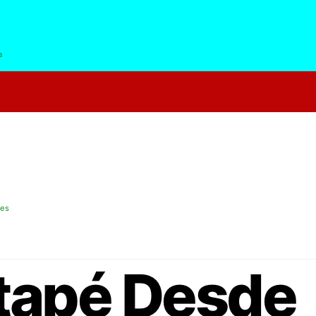
a
les
tapé Desde