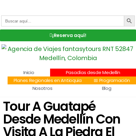
Centro Comercial San Juan la 70, Local 304
+57 305 232 7115
+57 305 3890448
BOTÓN DE
Buscar:
¡Reserva aquí!
Inicio
Pasadías desde Medellín
Planes Regionales en Antioquia
📅 Programación
Nosotros
Blog
Tour A Guatapé
Desde Medellín Con
Visita A La Piedra El