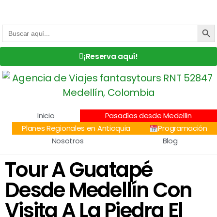
Centro Comercial San Juan la 70, Local 304
+57 305 232 7115
+57 305 3890448
BOTÓN DE
Buscar:
¡Reserva aquí!
Inicio
Pasadías desde Medellín
Planes Regionales en Antioquia
Programación
Nosotros
Blog
Tour A Guatapé
Desde Medellín Con
Visita A La Piedra El