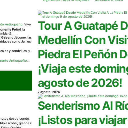
Tour A Guatapé 
anto Antioqueño
. Vive
ponente Peñol, la
ombia 🎨.
Medellín Con Visi
. Galeano Jácome, las
ebridades como James
Piedra El Peñón 
calos y sombrillas, y
Encanto Antioqueño
…
¡Viaja este domin
agosto de 2026!
7 agosto, 2026
Senderismo Al Rí
¡Listos para viaja
minutos desde donde
ablo escobar, grandes
 David Ospina