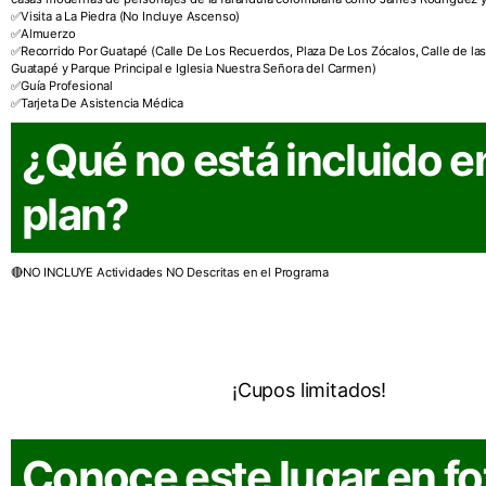
Visita a La Piedra (No Incluye Ascenso)
Almuerzo
Recorrido Por Guatapé (Calle De Los Recuerdos, Plaza De Los Zócalos, Calle de las
Guatapé y Parque Principal e Iglesia Nuestra Señora del Carmen)
Guía Profesional
Tarjeta De Asistencia Médica
¿Qué no está incluido e
plan?
NO INCLUYE Actividades NO Descritas en el Programa
¡Reserva ahora!
Cupos limitados
Conoce este lugar en fo