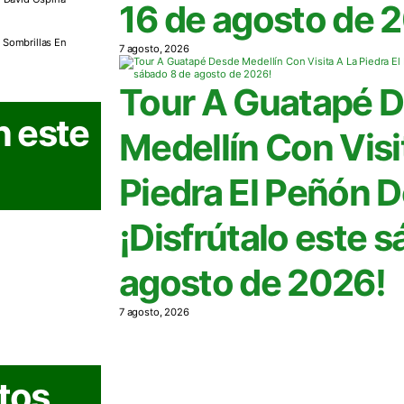
16 de agosto de 
 Sombrillas En
7 agosto, 2026
Tour A Guatapé 
n este
Medellín Con Visi
Piedra El Peñón 
¡Disfrútalo este 
agosto de 2026!
7 agosto, 2026
tos,