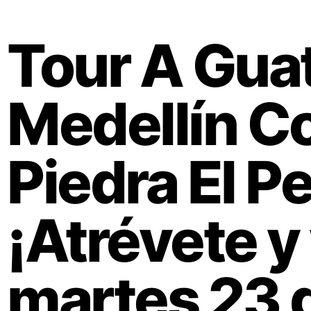
Tour A Gua
Medellín Co
Piedra El P
¡Atrévete y
martes 23 