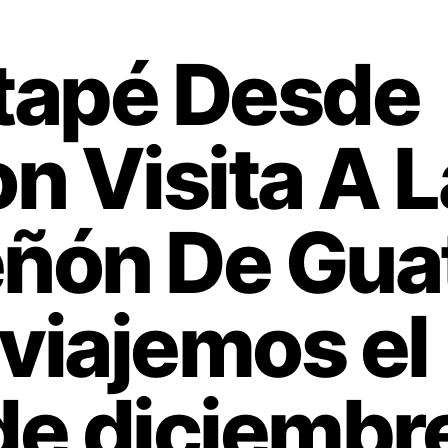
tapé Desde
n Visita A L
eñón De Gua
 viajemos el
de diciembr