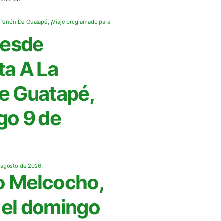
Desde
ta A La
De Guatapé,
go 9 de
o Melcocho,
r el domingo