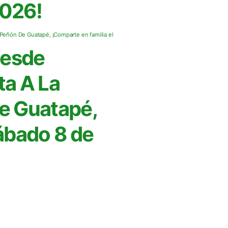
2026!
Desde
ta A La
De Guatapé,
sábado 8 de