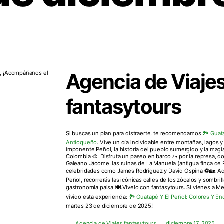
Agencia de Viaje
fantasytours
Si buscas un plan para distraerte, te recomendamos
🏞️ Guat
Antioqueño
. Vive un día inolvidable entre montañas, lagos
imponente Peñol, la historia del pueblo sumergido y la magi
Colombia 🎨. Disfruta un paseo en barco 🚤 por la represa, d
Galeano Jácome, las ruinas de La Manuela (antigua finca de
celebridades como James Rodríguez y David Ospina ⚽🏡. Ade
Peñol, recorrerás las icónicas calles de los zócalos y sombril
gastronomía paisa 🍽️.Vivelo con fantasytours. Si vienes a Me
vivido esta experiencia:
🏞️ Guatapé Y El Peñol: Colores Y E
martes 23 de diciembre de 2025!
Agencia de Viajes fantasytours
diciembre 17, 2025