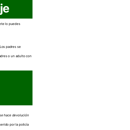
je
uete lo puedes
 Los padres se
adres o un adulto con
 se hace devolución
rido por la policía