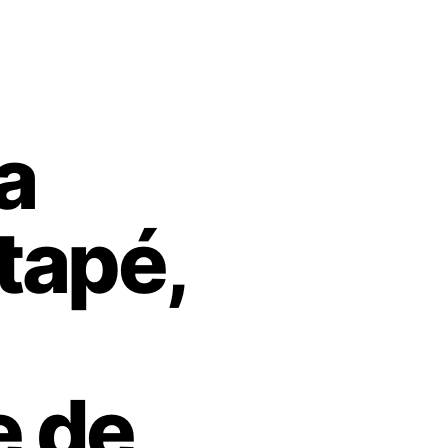
a
tapé,
e de