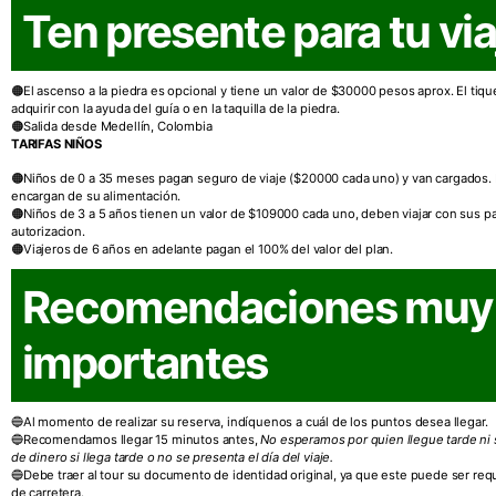
Ten presente para tu via
El ascenso a la piedra es opcional y tiene un valor de $30000 pesos aprox. El tiq
adquirir con la ayuda del guía o en la taquilla de la piedra.
Salida desde Medellín, Colombia
TARIFAS NIÑOS
Niños de 0 a 35 meses pagan seguro de viaje ($20000 cada uno) y van cargados.
encargan de su alimentación.
Niños de 3 a 5 años tienen un valor de $109000 cada uno, deben viajar con sus p
autorizacion.
Viajeros de 6 años en adelante pagan el 100% del valor del plan.
Recomendaciones muy
importantes
Al momento de realizar su reserva, indíquenos a cuál de los puntos desea llegar.
Recomendamos llegar 15 minutos antes,
No esperamos por quien llegue tarde ni
de dinero si llega tarde o no se presenta el día del viaje.
Debe traer al tour su documento de identidad original, ya que este puede ser reque
de carretera.