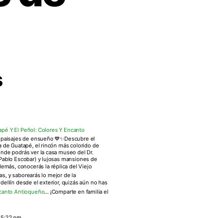
s
apé Y El Peñol: Colores Y Encanto
 y paisajes de ensueño 💙✨Descubre el
a de Guatapé, el rincón más colorido de
onde podrás ver la casa museo del Dr.
 Pablo Escobar) y lujosas mansiones de
más, conocerás la réplica del Viejo
las, y saborearás lo mejor de la
dellín desde el exterior, quizás aún no has
ncanto Antioqueño
... ¡Comparte en familia el
5:22 pm