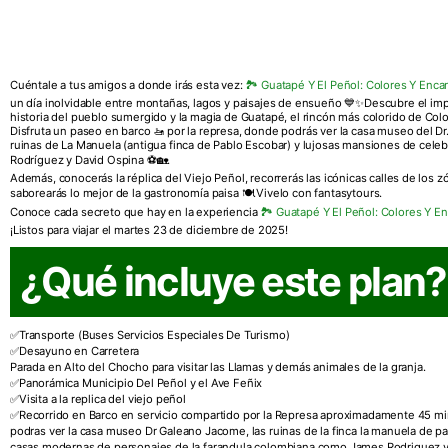
Cuéntale a tus amigos a donde irás esta vez:
🏞️ Guatapé Y El Peñol: Colores Y Enc
un día inolvidable entre montañas, lagos y paisajes de ensueño 💙✨Descubre el im
historia del pueblo sumergido y la magia de Guatapé, el rincón más colorido de Col
Disfruta un paseo en barco 🚤 por la represa, donde podrás ver la casa museo del Dr
ruinas de La Manuela (antigua finca de Pablo Escobar) y lujosas mansiones de cel
Rodríguez y David Ospina ⚽🏡.
Además, conocerás la réplica del Viejo Peñol, recorrerás las icónicas calles de los zó
saborearás lo mejor de la gastronomía paisa 🍽️.Vivelo con fantasytours.
Conoce cada secreto que hay en la experiencia
🏞️ Guatapé Y El Peñol: Colores Y 
¡Listos para viajar el martes 23 de diciembre de 2025!
¿Qué incluye este plan?
Transporte (Buses Servicios Especiales De Turismo)
Desayuno en Carretera
Parada en Alto del Chocho para visitar las Llamas y demás animales de la granja.
Panorámica Municipio Del Peñol y el Ave Feñix
Visita a la replica del viejo peñol
Recorrido en Barco en servicio compartido por la Represa aproximadamente 45 
podras ver la casa museo Dr Galeano Jacome, las ruinas de la finca la manuela de p
casas modernas de personajes de la farandula colombiana como James Rodriguez y