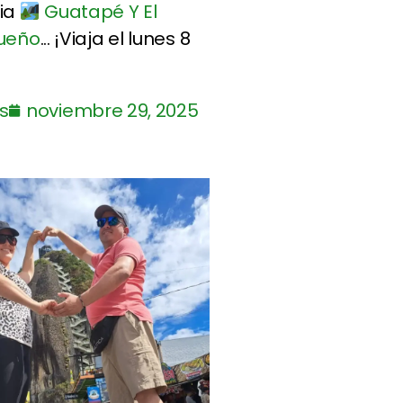
cia
Guatapé Y El
queño
... ¡Viaja el lunes 8
s
noviembre 29, 2025