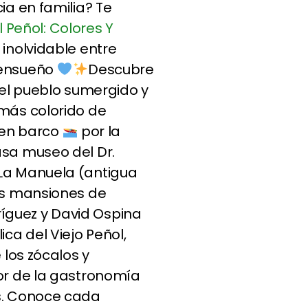
ia en familia? Te
 Peñol: Colores Y
a inolvidable entre
 ensueño
Descubre
del pueblo sumergido y
 más colorido de
 en barco
por la
asa museo del Dr.
La Manuela (antigua
sas mansiones de
guez y David Ospina
ca del Viejo Peñol,
 los zócalos y
or de la gastronomía
rs. Conoce cada