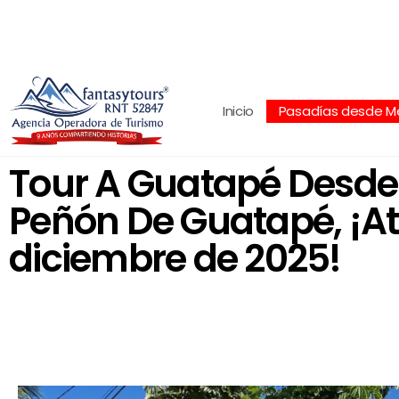
Centro Comercial San Juan la 70, Local 304
+
Inicio
Pasadías desde Me
Tour A Guatapé Desde M
Peñón De Guatapé, ¡Atr
diciembre de 2025!