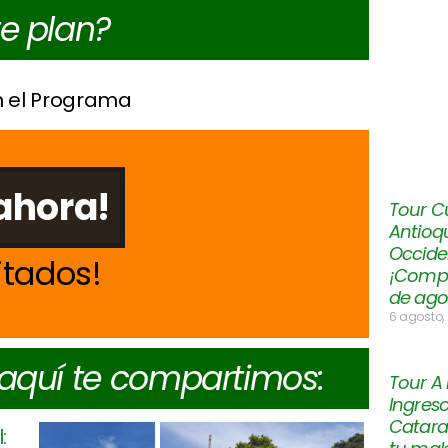
te plan?
n el Programa
ahora!
Tour Cu
Antioqu
Occiden
itados
¡Compar
de ago
6 agosto,
 aquí te compartimos:
Tour A
Ingres
Catara