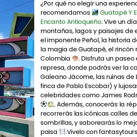
¿Por qué no elegir una experienc
recomendamos
Guatapé Y El
Encanto Antioqueño
. Vive un dí
montañas, lagos y paisajes de
el imponente Peñol, la historia 
la magia de Guatapé, el rincón
Colombia
. Disfruta un paseo
represa, donde podrás ver la c
Galeano Jácome, las ruinas de 
finca de Pablo Escobar) y lujo
celebridades como James Rodrí
. Además, conocerás la répli
recorrerás las icónicas calles de
sombrillas, y saborearás lo mej
paisa
.Vivelo con fantasytou