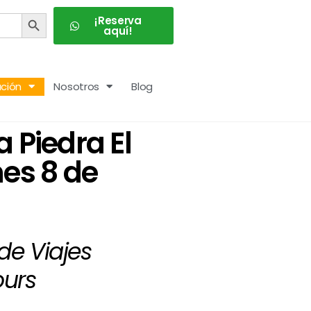
BOTÓN DE BÚSQUEDA
¡Reserva
aquí!
ción
Nosotros
Blog
 Piedra El
nes 8 de
de Viajes
ours