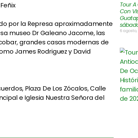
Tour A
 Feñix
Con Vis
Guatap
tido por la Represa aproximadamente
sábado
6 agosto,
asa museo Dr Galeano Jacome, las
escobar, grandes casas modernas de
como James Rodriguez y David
uerdos, Plaza De Los Zócalos, Calle
ncipal e Iglesia Nuestra Señora del