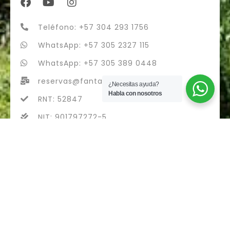
Teléfono: +57 304 293 1756
WhatsApp: +57 305 2327 115
WhatsApp: +57 305 389 0448
reservas@fantasytours.co
¿Necesitas ayuda?
Habla con nosotros
RNT: 52847
NIT: 901797272-5
fantasytours S.A.S - RNT 52847
Diseñado con
por Airvi