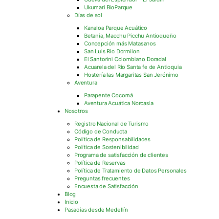
Ukumari BioParque
Días de sol
Kanaloa Parque Acuático
Betania, Macchu Picchu Antioqueño
Concepción más Matasanos
San Luis Rio Dormilon
El Santorini Colombiano Doradal
Acuarela del Río Santa fe de Antioquia
Hostería las Margaritas San Jerónimo
Aventura
Parapente Cocorná
Aventura Acuática Norcasia
Nosotros
Registro Nacional de Turismo
Código de Conducta
Política de Responsabilidades
Política de Sostenibilidad
Programa de satisfacción de clientes
Política de Reservas
Política de Tratamiento de Datos Personales
Preguntas frecuentes
Encuesta de Satisfacción
Blog
Inicio
Pasadías desde Medellín