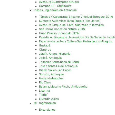
Aventura Cuatrimotos 4trucks
Comuna 13 – Graffitours
Planes Regionales en Antioquia
Támesis Y Caramanta, Encanto Vivo Del Suroeste 2D1N
Suroeste Auténtico: Tarso Pueblo Rico Jericó
Aventura Parque Del Café, Manizales Y Termales
San Carlos Conexion Natural 2D1N
Urrao Paraiso Escondido 2D1N
Pasadía Al Bioparque Ukumarí: Un Día De Safari En Famili
Experiencia Leche y Cultura San Pedro de los Milagros
Guatapé
Cisneros
Jardín, Andes, Hispania
Jericó, Antioquia
Termales Santa Rosa de Cabal
Tour a Santa Fe de Antioquia
Dia de Sol en San Carlos
Sonsón, Antioquia
Hacienda Nápoles
Río Claro
Betania, Macchu Picchu Antioqueño
Liborina
Titiribí
El Jardín 2Dias
📅 Programación
Excursiones