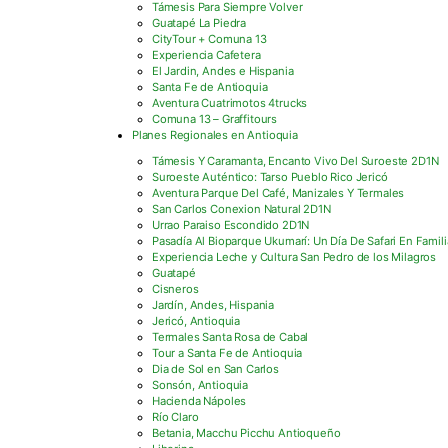
Támesis Para Siempre Volver
Guatapé La Piedra
CityTour + Comuna 13
Experiencia Cafetera
El Jardin, Andes e Hispania
Santa Fe de Antioquia
Aventura Cuatrimotos 4trucks
Comuna 13 – Graffitours
Planes Regionales en Antioquia
Támesis Y Caramanta, Encanto Vivo Del Suroeste 2D1N
Suroeste Auténtico: Tarso Pueblo Rico Jericó
Aventura Parque Del Café, Manizales Y Termales
San Carlos Conexion Natural 2D1N
Urrao Paraiso Escondido 2D1N
Pasadía Al Bioparque Ukumarí: Un Día De Safari En Famili
Experiencia Leche y Cultura San Pedro de los Milagros
Guatapé
Cisneros
Jardín, Andes, Hispania
Jericó, Antioquia
Termales Santa Rosa de Cabal
Tour a Santa Fe de Antioquia
Dia de Sol en San Carlos
Sonsón, Antioquia
Hacienda Nápoles
Río Claro
Betania, Macchu Picchu Antioqueño