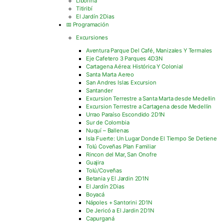
Liborina
Titiribí
El Jardín 2Dias
📅 Programación
Excursiones
Aventura Parque Del Café, Manizales Y Termales
Eje Cafetero 3 Parques 4D3N
Cartagena Aérea: Histórica Y Colonial
Santa Marta Aereo
San Andres Islas Excursion
Santander
Excursion Terrestre a Santa Marta desde Medellin
Excursion Terrestre a Cartagena desde Medellin
Urrao Paraíso Escondido 2D1N
Sur de Colombia
Nuquí – Ballenas
Isla Fuerte: Un Lugar Donde El Tiempo Se Detiene
Tolú Coveñas Plan Familiar
Rincon del Mar, San Onofre
Guajira
Tolú/Coveñas
Betania y El Jardin 2D1N
El Jardín 2Dias
Boyacá
Nápoles + Santorini 2D1N
De Jericó a El Jardin 2D1N
Capurganá