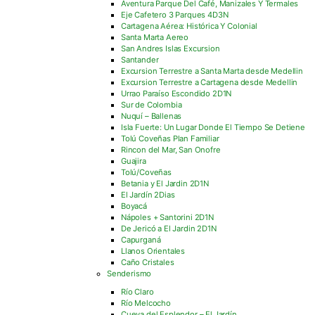
Aventura Parque Del Café, Manizales Y Termales
Eje Cafetero 3 Parques 4D3N
Cartagena Aérea: Histórica Y Colonial
Santa Marta Aereo
San Andres Islas Excursion
Santander
Excursion Terrestre a Santa Marta desde Medellin
Excursion Terrestre a Cartagena desde Medellin
Urrao Paraíso Escondido 2D1N
Sur de Colombia
Nuquí – Ballenas
Isla Fuerte: Un Lugar Donde El Tiempo Se Detiene
Tolú Coveñas Plan Familiar
Rincon del Mar, San Onofre
Guajira
Tolú/Coveñas
Betania y El Jardin 2D1N
El Jardín 2Dias
Boyacá
Nápoles + Santorini 2D1N
De Jericó a El Jardin 2D1N
Capurganá
Llanos Orientales
Caño Cristales
Senderismo
Río Claro
Río Melcocho
Cueva del Esplendor – El Jardín