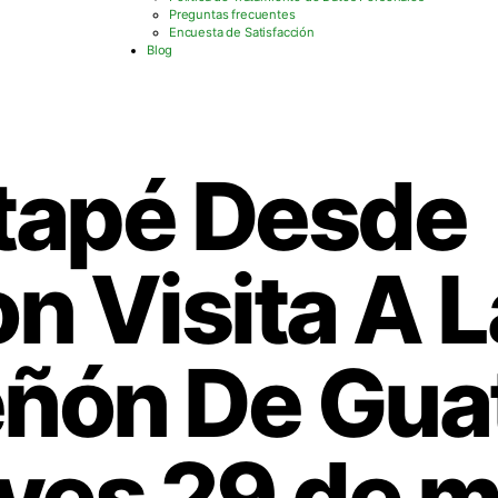
Preguntas frecuentes
Encuesta de Satisfacción
Blog
tapé Desde
n Visita A L
eñón De Gua
ueves 29 de 