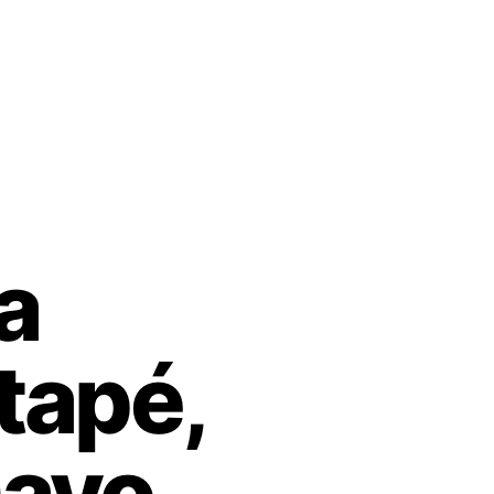
a
tapé,
mayo