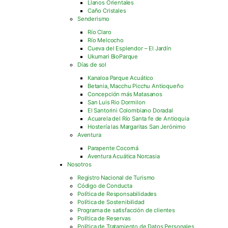
Llanos Orientales
Caño Cristales
Senderismo
Río Claro
Río Melcocho
Cueva del Esplendor – El Jardín
Ukumari BioParque
Días de sol
Kanaloa Parque Acuático
Betania, Macchu Picchu Antioqueño
Concepción más Matasanos
San Luis Rio Dormilon
El Santorini Colombiano Doradal
Acuarela del Río Santa fe de Antioquia
Hostería las Margaritas San Jerónimo
Aventura
Parapente Cocorná
Aventura Acuática Norcasia
Nosotros
Registro Nacional de Turismo
Código de Conducta
Política de Responsabilidades
Política de Sostenibilidad
Programa de satisfacción de clientes
Política de Reservas
Política de Tratamiento de Datos Personales