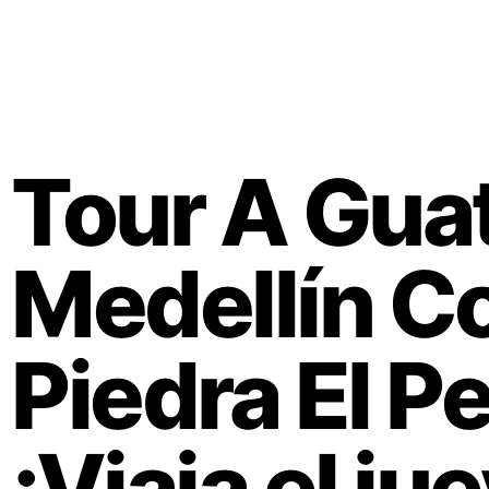
Tour A Gua
Medellín Co
Piedra El P
¡Viaja el j