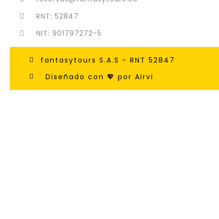
RNT: 52847
NIT: 901797272-5
fantasytours S.A.S - RNT 52847
Diseñado con 💖 por Airvi