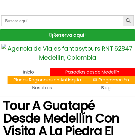
Centro Comercial San Juan la 70, Local 304
+57 305 232 7115
+57 305 3890448
BOTÓN DE
Buscar:
¡Reserva aquí!
Inicio
Pasadías desde Medellín
Planes Regionales en Antioquia
📅 Programación
Nosotros
Blog
Tour A Guatapé
Desde Medellín Con
Visita A La Piedra El