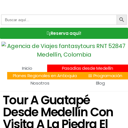
Centro Comercial San Juan la 70, Local 304
+57 305 232 7115
+57 305 3890448
BOTÓN DE
Buscar:
¡Reserva aquí!
Inicio
Pasadías desde Medellín
Planes Regionales en Antioquia
📅 Programación
Nosotros
Blog
Tour A Guatapé
Desde Medellín Con
Visita A La Piedra El