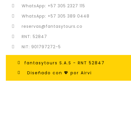
WhatsApp: +57 305 2327 115
WhatsApp: +57 305 389 0448
reservas@fantasytours.co
RNT: 52847
NIT: 901797272-5
fantasytours S.A.S - RNT 52847
Diseñado con 💖 por Airvi