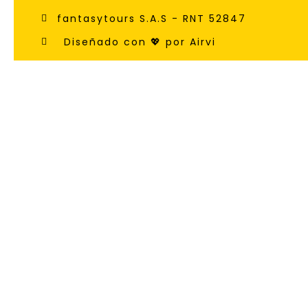
fantasytours S.A.S - RNT 52847
Diseñado con 💖 por Airvi