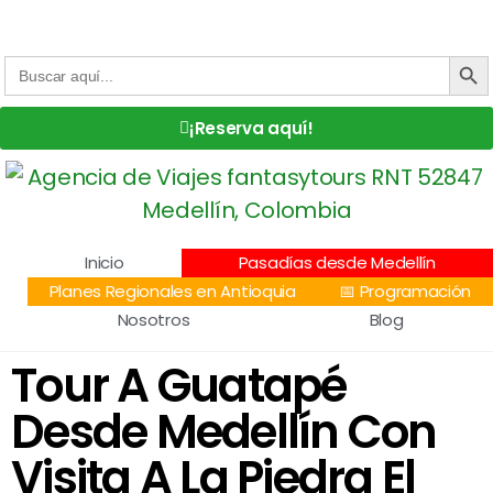
Centro Comercial San Juan la 70, Local 304
+57 305 232 7115
+57 305 3890448
BOTÓN DE
Buscar:
¡Reserva aquí!
Inicio
Pasadías desde Medellín
Planes Regionales en Antioquia
📅 Programación
Nosotros
Blog
Tour A Guatapé
Desde Medellín Con
Visita A La Piedra El