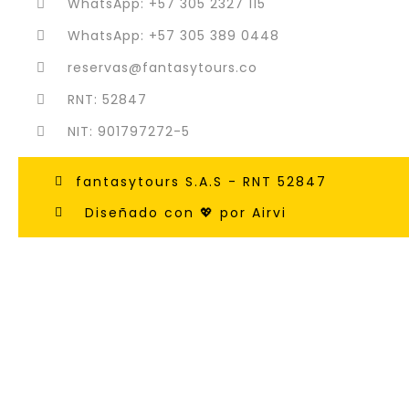
WhatsApp: +57 305 2327 115
WhatsApp: +57 305 389 0448
reservas@fantasytours.co
RNT: 52847
NIT: 901797272-5
fantasytours S.A.S - RNT 52847
Diseñado con 💖 por Airvi