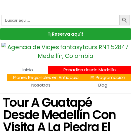
Centro Comercial San Juan la 70, Local 304
+57 305 232 7115
+57 305 3890448
BOTÓN DE
Buscar:
¡Reserva aquí!
Inicio
Pasadías desde Medellín
Planes Regionales en Antioquia
📅 Programación
Nosotros
Blog
Tour A Guatapé
Desde Medellín Con
Visita A La Piedra El