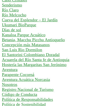
Caño Cristales
Senderismo
Río Claro
Río Melcocho
Cueva del Esplendor – El Jardín
Ukumari BioParque
Días de sol
Kanaloa Parque Acuático
Betania, Macchu Picchu Antioqueño
Concepción más Matasanos
San Luis Rio Dormilon
El Santorini Colombiano Doradal
Acuarela del Río Santa fe de Antioquia
Hostería las Margaritas San Jerónimo
Aventura
Parapente Cocorná
Aventura Acuática Norcasia
Nosotros
Registro Nacional de Turismo
Código de Conducta
Política de Responsabilidades
Política de Sostenibilidad