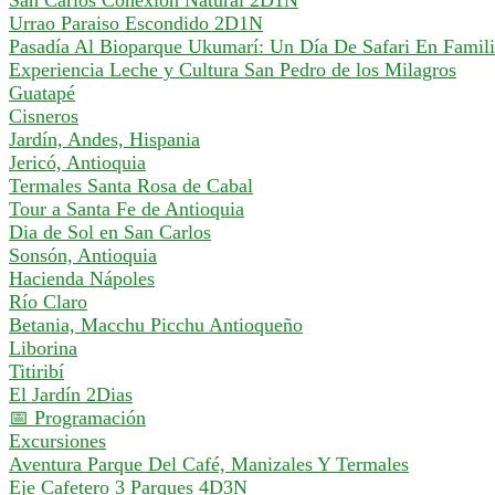
San Carlos Conexion Natural 2D1N
Urrao Paraiso Escondido 2D1N
Pasadía Al Bioparque Ukumarí: Un Día De Safari En Famil
Experiencia Leche y Cultura San Pedro de los Milagros
Guatapé
Cisneros
Jardín, Andes, Hispania
Jericó, Antioquia
Termales Santa Rosa de Cabal
Tour a Santa Fe de Antioquia
Dia de Sol en San Carlos
Sonsón, Antioquia
Hacienda Nápoles
Río Claro
Betania, Macchu Picchu Antioqueño
Liborina
Titiribí
El Jardín 2Dias
📅 Programación
Excursiones
Aventura Parque Del Café, Manizales Y Termales
Eje Cafetero 3 Parques 4D3N