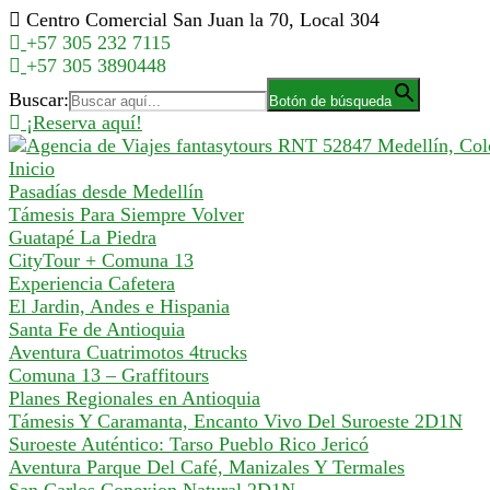
Saltar
Centro Comercial San Juan la 70, Local 304
al
+57 305 232 7115
contenido
+57 305 3890448
Buscar:
Botón de búsqueda
¡Reserva aquí!
Inicio
Pasadías desde Medellín
Támesis Para Siempre Volver
Guatapé La Piedra
CityTour + Comuna 13
Experiencia Cafetera
El Jardin, Andes e Hispania
Santa Fe de Antioquia
Aventura Cuatrimotos 4trucks
Comuna 13 – Graffitours
Planes Regionales en Antioquia
Támesis Y Caramanta, Encanto Vivo Del Suroeste 2D1N
Suroeste Auténtico: Tarso Pueblo Rico Jericó
Aventura Parque Del Café, Manizales Y Termales