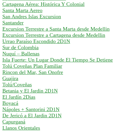
Cartagena Aérea: Histórica Y Colonial
Santa Marta Aereo
San Andres Islas Excursion
Santander
Excursion Terrestre a Santa Marta desde Medellin
Excursion Terrestre a Cartagena desde Medellin
Urrao Paraíso Escondido 2D1N
Sur de Colombia
Nuquí – Ballenas
Isla Fuerte: Un Lugar Donde El Tiempo Se Detiene
Tolú Coveñas Plan Familiar
Rincon del Mar, San Onofre
Guajira
Tolú/Coveñas
Betania y El Jardin 2D1N
El Jardín 2Dias
Boyacá
Nápoles + Santorini 2D1N
De Jericó a El Jardin 2D1N
Capurganá
Llanos Orientales