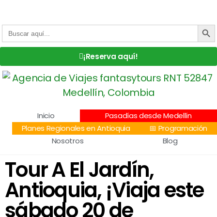
Centro Comercial San Juan la 70, Local 304
+57 305 232 7115
+57 305 3890448
BOTÓN DE
Buscar:
¡Reserva aquí!
Inicio
Pasadías desde Medellín
Planes Regionales en Antioquia
📅 Programación
Nosotros
Blog
Tour A El Jardín,
Antioquia, ¡Viaja este
sábado 20 de