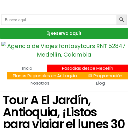
Centro Comercial San Juan la 70, Local 304
+57 305 232 7115
+57 305 3890448
BOTÓN DE
Buscar:
¡Reserva aquí!
Inicio
Pasadías desde Medellín
Planes Regionales en Antioquia
📅 Programación
Nosotros
Blog
Tour A El Jardín,
Antioquia, ¡Listos
para viajar el lunes 30