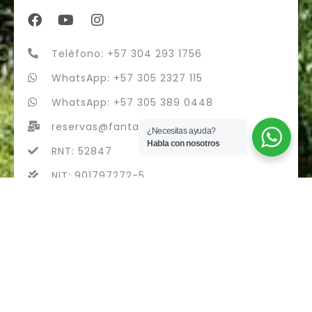
Teléfono: +57 304 293 1756
WhatsApp: +57 305 2327 115
WhatsApp: +57 305 389 0448
reservas@fantasytours.co
¿Necesitas ayuda?
Habla con nosotros
RNT: 52847
NIT: 901797272-5
fantasytours S.A.S - RNT 52847
Diseñado con
por Airvi