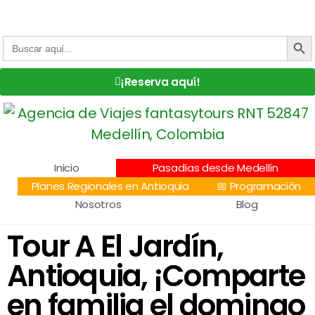
Centro Comercial San Juan la 70, Local 304
+57 305 232 7115
+57 305 3890448
BOTÓN DE
Buscar:
¡Reserva aquí!
Inicio
Pasadías desde Medellín
Planes Regionales en Antioquia
📅 Programación
Nosotros
Blog
Tour A El Jardín,
Antioquia, ¡Comparte
en familia el domingo