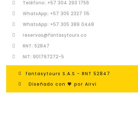
Teléfono: +57 304 293 1756
WhatsApp: +57 305 2327 115
WhatsApp: +57 305 389 0448
reservas@fantasytours.co
RNT: 52847
NIT: 901797272-5
fantasytours S.A.S - RNT 52847
Diseñado con 💖 por Airvi