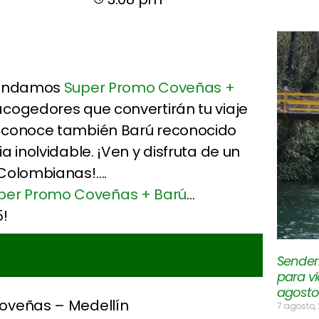
omendamos
Super Promo Coveñas +
acogedores que convertirán tu viaje
, conoce también Barú reconocido
 inolvidable. ¡Ven y disfruta de un
 Colombianas!….
per Promo Coveñas + Barú
…
!
Senderi
para vi
agosto
 Coveñas – Medellín
7 agosto,