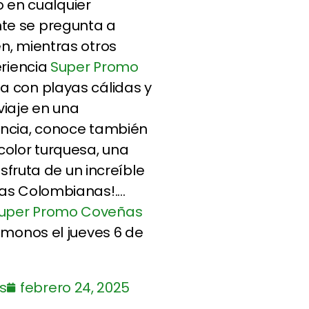
so en cualquier
te se pregunta a
n, mientras otros
eriencia
Super Promo
a con playas cálidas y
viaje en una
encia, conoce también
color turquesa, una
isfruta de un increíble
s Colombianas!....
uper Promo Coveñas
ámonos el jueves 6 de
s
febrero 24, 2025