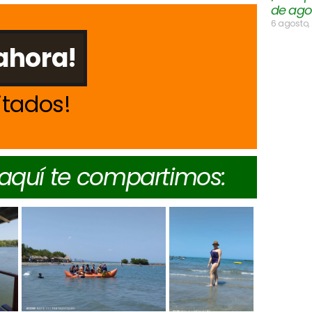
de ago
6 agosto,
ahora!
itados
 aquí te compartimos: