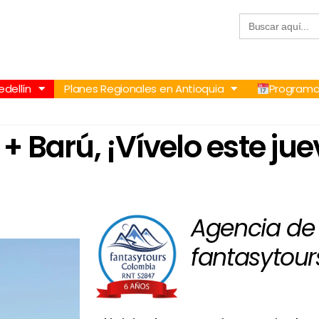
Buscar:
57 305 232 7115
+57 305 3890448
dellín
Planes Regionales en Antioquia
Programa
 Barú, ¡Vívelo este jue
Agencia de 
fantasytour