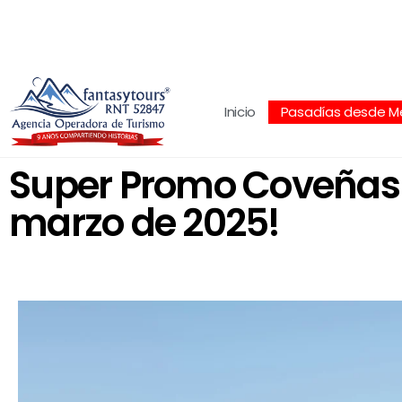
Centro Comercial San Juan la 70, Local 304
+
Inicio
Pasadías desde Me
Super Promo Coveñas +
marzo de 2025!