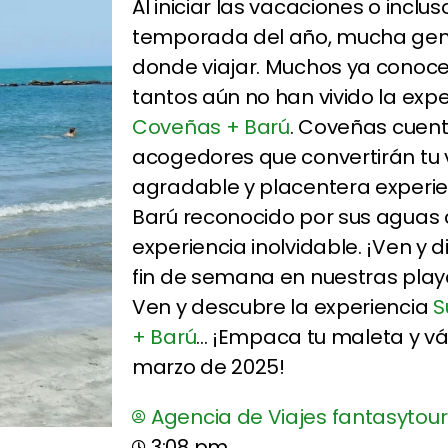
Al iniciar las vacaciones o inclu
temporada del año, mucha gen
donde viajar. Muchos ya conoce
tantos aún no han vivido la exp
Coveñas + Barú
. Coveñas cuent
acogedores que convertirán tu 
agradable y placentera experi
Barú reconocido por sus aguas 
experiencia inolvidable. ¡Ven y d
fin de semana en nuestras playa
Ven y descubre la experiencia
S
+ Barú
... ¡Empaca tu maleta y v
marzo de 2025!
Agencia de Viajes fantasytour
3:08 pm