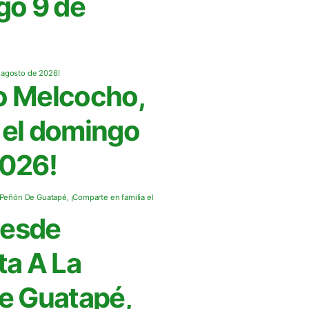
go 9 de
o Melcocho,
r el domingo
2026!
Desde
ta A La
De Guatapé,