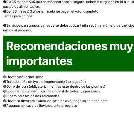
0 a 35 meses: $35.000 correspondiente al seguro, deben ir cargados en el bus, 
gastos de alimentacion.
De (36 meses) 3 años en adelante pagan el valor completo
Tarifas para grupos
Servicios para grupos cerrados se debe cotizar tarifa según el número de participa
inicio del recorrido.
Recomendaciones muy
importantes
Llevar bloqueador solar
Traje de baño de lycra o impermeable (no algodón)
Gorro de lycra (obligatorio mientras este dentro de las piscinas)
Documento de identificación original de todos los pasajeros
Dinero para los gastos adicionales
Llevar su devuelta exacta, en caso de que tenga saldo pendiente
Paraguas en caso de lluvia durante el regreso
¿Quieres más información de este t