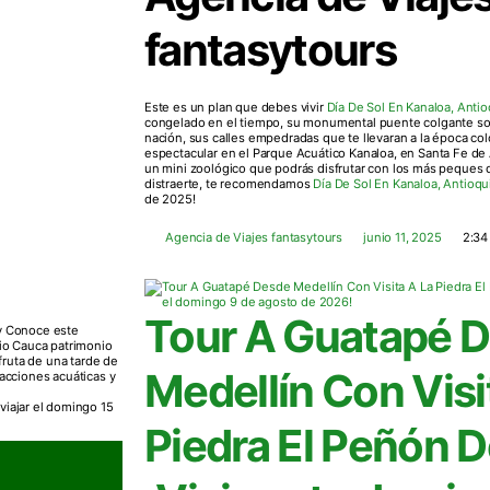
fantasytours
Este es un plan que debes vivir
Día De Sol En Kanaloa, Antio
congelado en el tiempo, su monumental puente colgante sobr
nación, sus calles empedradas que te llevaran a la época colo
espectacular en el Parque Acuático Kanaloa, en Santa Fe de A
un mini zoológico que podrás disfrutar con los más peques de
distraerte, te recomendamos
Día De Sol En Kanaloa, Antioqu
de 2025!
Agencia de Viajes fantasytours
junio 11, 2025
2:34
Tour A Guatapé 
 y Conoce este
io Cauca patrimonio
sfruta de una tarde de
Medellín Con Visi
racciones acuáticas y
 viajar el domingo 15
Piedra El Peñón 