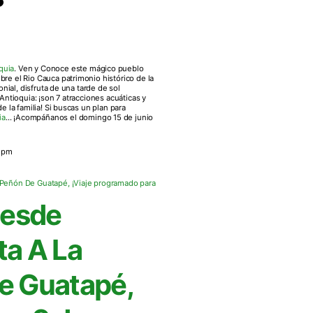
quia
. Ven y Conoce este mágico pueblo
e el Rio Cauca patrimonio histórico de la
nial, disfruta de una tarde de sol
ntioquia: ¡son 7 atracciones acuáticas y
 la familia! Si buscas un plan para
ia
... ¡Acompáñanos el domingo 15 de junio
 pm
Desde
ta A La
De Guatapé,