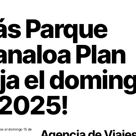
ás Parque
analoa Plan
ja el domin
 2025!
Agencia de Viaje