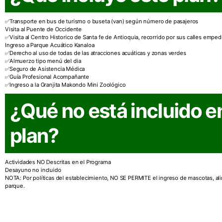
Transporte en bus de turismo o buseta (van) según número de pasajeros
Visita al Puente de Occidente
Visita al Centro Historico de Santa fe de Antioquia, recorrido por sus calles emped
Ingreso a Parque Acuático Kanaloa
Derecho al uso de todas de las atracciones acuáticas y zonas verdes
Almuerzo tipo menú del dia
Seguro de Asistencia Médica
Guía Profesional Acompañante
Ingreso a la Granjita Makondo Mini Zoológico
¿Qué no está incluido e
plan?
Actividades NO Descritas en el Programa
Desayuno no incluido
NOTA: Por políticas del establecimiento, NO SE PERMITE el ingreso de mascotas, ali
parque.