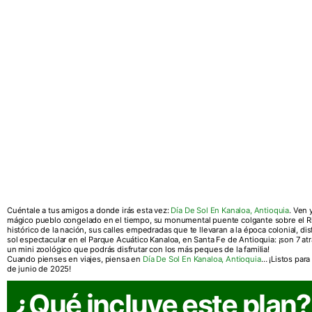
Cuéntale a tus amigos a donde irás esta vez:
Día De Sol En Kanaloa, Antioquia
. Ven
mágico pueblo congelado en el tiempo, su monumental puente colgante sobre el R
histórico de la nación, sus calles empedradas que te llevaran a la época colonial, di
sol espectacular en el Parque Acuático Kanaloa, en Santa Fe de Antioquia: ¡son 7 at
un mini zoológico que podrás disfrutar con los más peques de la familia!
Cuando pienses en viajes, piensa en
Día De Sol En Kanaloa, Antioquia
… ¡Listos para
de junio de 2025!
¿Qué incluye este plan?