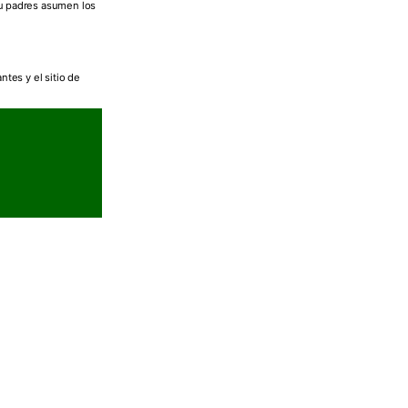
su padres asumen los
ntes y el sitio de
our?