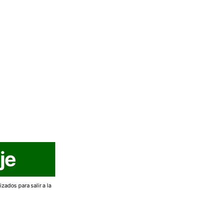
je
zados para salir a la