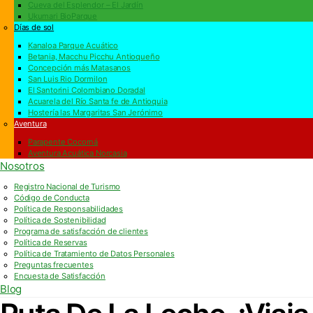
Cueva del Esplendor – El Jardín
Ukumari BioParque
Días de sol
Kanaloa Parque Acuático
Betania, Macchu Picchu Antioqueño
Concepción más Matasanos
San Luis Rio Dormilon
El Santorini Colombiano Doradal
Acuarela del Río Santa fe de Antioquia
Hostería las Margaritas San Jerónimo
Aventura
Parapente Cocorná
Aventura Acuática Norcasia
Nosotros
Registro Nacional de Turismo
Código de Conducta
Política de Responsabilidades
Política de Sostenibilidad
Programa de satisfacción de clientes
Política de Reservas
Política de Tratamiento de Datos Personales
Preguntas frecuentes
Encuesta de Satisfacción
Blog