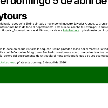
 el domingo 5 de abril d
ytours
e visitarás la pequeña Sixtina pintada a mano por el maestro Salvador Arango, La Granja
terior más bello de todo el departamento. Esta ruta de la leche te llevará por la sub
Antioquia. ¿Encerrado en casa? Vámonos a viajar a
Ruta Lechera
... ¡Vívelo este doming
 de la leche en el que visitarás la pequeña Sixtina pintada a mano por el maestro Salva
ílica del Señor de los Milagros en San Pedro considerada como uno de los templos con
 más lechera del departamento de Antioquia: el norte antioqueño que a su vez cuenta 
uta Lechera
… ¡Viaja este domingo 5 de abril de 2026!