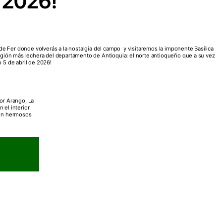
e 2026!
 de Fer donde volverás a la nostalgia del campo y visitaremos la imponente Basílica
región más lechera del departamento de Antioquia: el norte antioqueño que a su vez
o 5 de abril de 2026!
dor Arango, La
 el interior
con hermosos