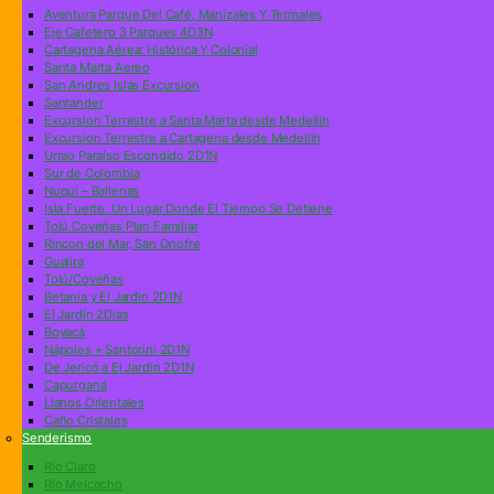
Aventura Parque Del Café, Manizales Y Termales
Eje Cafetero 3 Parques 4D3N
Cartagena Aérea: Histórica Y Colonial
Santa Marta Aereo
San Andres Islas Excursion
Santander
Excursion Terrestre a Santa Marta desde Medellin
Excursion Terrestre a Cartagena desde Medellin
Urrao Paraíso Escondido 2D1N
Sur de Colombia
Nuquí – Ballenas
Isla Fuerte: Un Lugar Donde El Tiempo Se Detiene
Tolú Coveñas Plan Familiar
Rincon del Mar, San Onofre
Guajira
Tolú/Coveñas
Betania y El Jardin 2D1N
El Jardín 2Dias
Boyacá
Nápoles + Santorini 2D1N
De Jericó a El Jardin 2D1N
Capurganá
Llanos Orientales
Caño Cristales
Senderismo
Río Claro
Río Melcocho