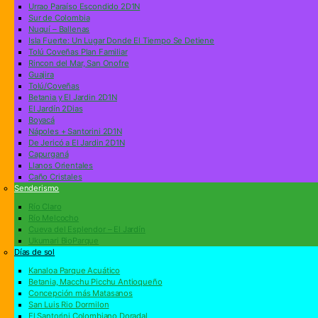
Urrao Paraíso Escondido 2D1N
Sur de Colombia
Nuquí – Ballenas
Isla Fuerte: Un Lugar Donde El Tiempo Se Detiene
Tolú Coveñas Plan Familiar
Rincon del Mar, San Onofre
Guajira
Tolú/Coveñas
Betania y El Jardin 2D1N
El Jardín 2Dias
Boyacá
Nápoles + Santorini 2D1N
De Jericó a El Jardin 2D1N
Capurganá
Llanos Orientales
Caño Cristales
Senderismo
Río Claro
Río Melcocho
Cueva del Esplendor – El Jardín
Ukumari BioParque
Días de sol
Kanaloa Parque Acuático
Betania, Macchu Picchu Antioqueño
Concepción más Matasanos
San Luis Rio Dormilon
El Santorini Colombiano Doradal