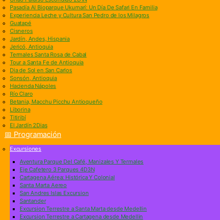
Pasadía Al Bioparque Ukumarí: Un Día De Safari En Familia
Experiencia Leche y Cultura San Pedro de los Milagros
Guatapé
Cisneros
Jardín, Andes, Hispania
Jericó, Antioquia
Termales Santa Rosa de Cabal
Tour a Santa Fe de Antioquia
Dia de Sol en San Carlos
Sonsón, Antioquia
Hacienda Nápoles
Río Claro
Betania, Macchu Picchu Antioqueño
Liborina
Titiribí
El Jardín 2Dias
📅 Programación
Excursiones
Aventura Parque Del Café, Manizales Y Termales
Eje Cafetero 3 Parques 4D3N
Cartagena Aérea: Histórica Y Colonial
Santa Marta Aereo
San Andres Islas Excursion
Santander
Excursion Terrestre a Santa Marta desde Medellin
Excursion Terrestre a Cartagena desde Medellin