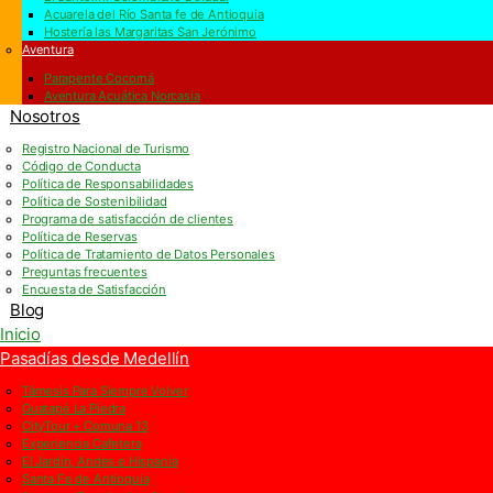
Acuarela del Río Santa fe de Antioquia
Hostería las Margaritas San Jerónimo
Aventura
Parapente Cocorná
Aventura Acuática Norcasia
Nosotros
Registro Nacional de Turismo
Código de Conducta
Política de Responsabilidades
Política de Sostenibilidad
Programa de satisfacción de clientes
Política de Reservas
Política de Tratamiento de Datos Personales
Preguntas frecuentes
Encuesta de Satisfacción
Blog
Inicio
Pasadías desde Medellín
Támesis Para Siempre Volver
Guatapé La Piedra
CityTour + Comuna 13
Experiencia Cafetera
El Jardin, Andes e Hispania
Santa Fe de Antioquia