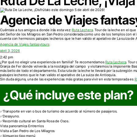
Ruta De La Leche, ¡Viaja
Agencia de Viajes fantas
Cuéntale a tus amigos a donde irás esta vez:
Ruta Lechera
. Tour de la leche en el qu
del Señor de los Milagros en San Pedro considerada como uno de los templos con el in
cuenta con hermosos paisajes lecheros que le han valido el apelativo de La suiza de 
Agencia de Viajes fantasytours
abril 3, 2026
2:42 pm
¿Por qué no elegir una experiencia en familia? Te recomendamos
Ruta Lechera
. Tour
Granja de Fer donde volverás a la nostalgia del campo y visitaremos la imponente Bas
más bello de todo el departamento. Esta ruta de la leche te llevará por la subregión
paisajes lecheros que le han valido el apelativo de La suiza de Antioquia.
Sin duda alguna, una de las experiencias más gratas para vivir en esta temporada es
R
¿Qué incluye este plan?
Transporte en van o bus de turismo de acuerdo al número de pasajeros.
Desayuno.
Recorrido cultural en Santa Rosa de Osos.
Vista panoramica Entrerrios
Visita a San Pedro de Los Milagros
Almuerzo tipo menú