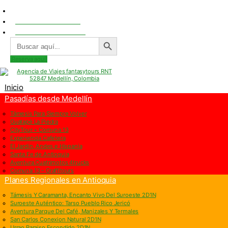
Centro Comercial San Juan la 70, Local 304
+57 305 232 7115
+57 305 3890448
BOTÓN DE BÚSQUEDA
Buscar:
¡Reserva aquí!
Inicio
Pasadías desde Medellín
Támesis Para Siempre Volver
Guatapé La Piedra
CityTour + Comuna 13
Experiencia Cafetera
El Jardin, Andes e Hispania
Santa Fe de Antioquia
Aventura Cuatrimotos 4trucks
Comuna 13 – Graffitours
Planes Regionales en Antioquia
Támesis Y Caramanta, Encanto Vivo Del Suroeste 2D1N
Suroeste Auténtico: Tarso Pueblo Rico Jericó
Aventura Parque Del Café, Manizales Y Termales
San Carlos Conexion Natural 2D1N
Urrao Paraiso Escondido 2D1N