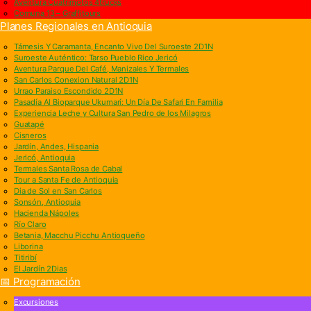
Aventura Cuatrimotos 4trucks
Comuna 13 – Graffitours
Planes Regionales en Antioquia
Támesis Y Caramanta, Encanto Vivo Del Suroeste 2D1N
Suroeste Auténtico: Tarso Pueblo Rico Jericó
Aventura Parque Del Café, Manizales Y Termales
San Carlos Conexion Natural 2D1N
Urrao Paraiso Escondido 2D1N
Pasadía Al Bioparque Ukumarí: Un Día De Safari En Familia
Experiencia Leche y Cultura San Pedro de los Milagros
Guatapé
Cisneros
Jardín, Andes, Hispania
Jericó, Antioquia
Termales Santa Rosa de Cabal
Tour a Santa Fe de Antioquia
Dia de Sol en San Carlos
Sonsón, Antioquia
Hacienda Nápoles
Río Claro
Betania, Macchu Picchu Antioqueño
Liborina
Titiribí
El Jardín 2Dias
📅 Programación
Excursiones