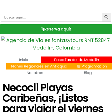
Centro Comercial San Juan la 70, Local 304
+57 305 232 7115
+57 305 3890448
BOTÓN DE
Buscar:
¡Reserva aquí!
Inicio
Pasadías desde Medellín
Planes Regionales en Antioquia
📅 Programación
Nosotros
Blog
Necocli Playas
Caribeñas, ¡Listos
para viajar el viernes