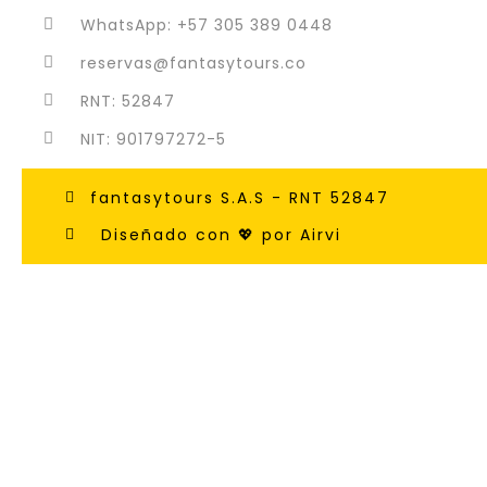
WhatsApp: +57 305 389 0448
reservas@fantasytours.co
RNT: 52847
NIT: 901797272-5
fantasytours S.A.S - RNT 52847
Diseñado con 💖 por Airvi